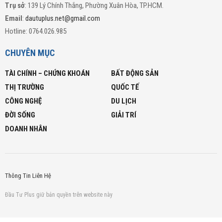
Trụ sở
: 139 Lý Chính Thắng, Phường Xuân Hòa, TP.HCM.
Email
:
dautuplus.net@gmail.com
Hotline: 0764.026.985
CHUYÊN MỤC
TÀI CHÍNH – CHỨNG KHOÁN
BẤT ĐỘNG SẢN
THỊ TRƯỜNG
QUỐC TẾ
CÔNG NGHỆ
DU LỊCH
ĐỜI SỐNG
GIẢI TRÍ
DOANH NHÂN
Thông Tin Liên Hệ
Đầu Tư Plus giữ bản quyền trên website này