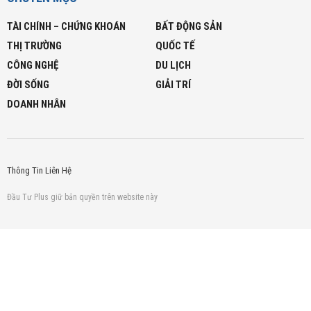
TÀI CHÍNH – CHỨNG KHOÁN
BẤT ĐỘNG SẢN
THỊ TRƯỜNG
QUỐC TẾ
CÔNG NGHỆ
DU LỊCH
ĐỜI SỐNG
GIẢI TRÍ
DOANH NHÂN
Thông Tin Liên Hệ
Đầu Tư Plus giữ bản quyền trên website này