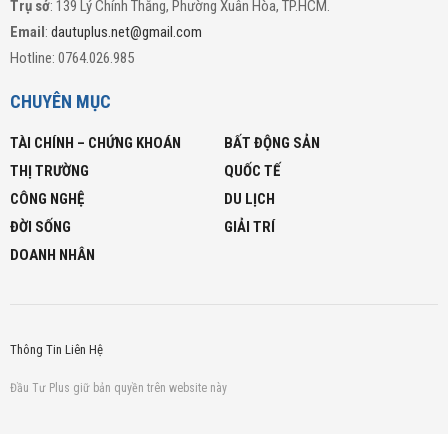
Trụ sở
: 139 Lý Chính Thắng, Phường Xuân Hòa, TP.HCM.
Email
:
dautuplus.net@gmail.com
Hotline: 0764.026.985
CHUYÊN MỤC
TÀI CHÍNH – CHỨNG KHOÁN
BẤT ĐỘNG SẢN
THỊ TRƯỜNG
QUỐC TẾ
CÔNG NGHỆ
DU LỊCH
ĐỜI SỐNG
GIẢI TRÍ
DOANH NHÂN
Thông Tin Liên Hệ
Đầu Tư Plus giữ bản quyền trên website này