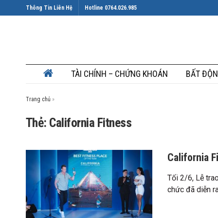
Thông Tin Liên Hệ
Hotline 0764.026.985
TÀI CHÍNH – CHỨNG KHOÁN
BẤT ĐỘN
Trang chủ
»
Thẻ: California Fitness
California 
Tối 2/6, Lễ tr
chức đã diễn ra 