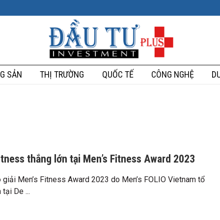
G SẢN
THỊ TRƯỜNG
QUỐC TẾ
CÔNG NGHỆ
DU
Fitness thắng lớn tại Men’s Fitness Award 2023
ao giải Men’s Fitness Award 2023 do Men’s FOLIO Vietnam tổ
tại De ...