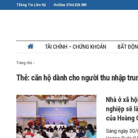
Thông Tin Liên Hệ
Hotline 0764.026.985
TÀI CHÍNH – CHỨNG KHOÁN
BẤT ĐỘN
Trang chủ
»
Thẻ: căn hộ dành cho người thu nhập trun
Nhà ở xã hộ
nghiệp sẽ là
của Hoàng Q
Sáng ngày 30/0