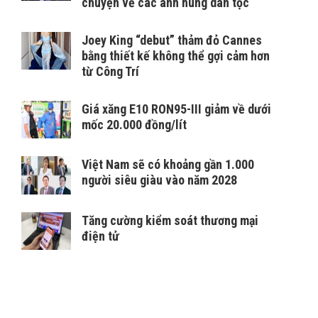
chuyện về các anh hùng dân tộc
Joey King “debut” thảm đỏ Cannes
bằng thiết kế không thể gợi cảm hơn
từ Công Trí
Giá xăng E10 RON95-III giảm về dưới
mốc 20.000 đồng/lít
Việt Nam sẽ có khoảng gần 1.000
người siêu giàu vào năm 2028
Tăng cường kiểm soát thương mại
điện tử