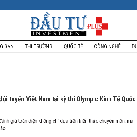
G SẢN
THỊ TRƯỜNG
QUỐC TẾ
CÔNG NGHỆ
DU
đội tuyển Việt Nam tại kỳ thi Olympic Kinh Tế Quốc
 đánh giá toàn diện không chỉ dựa trên kiến thức chuyên môn, mà
o ...