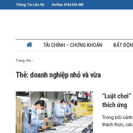
Thông Tin Liên Hệ
Hotline 0764.026.985
TÀI CHÍNH – CHỨNG KHOÁN
BẤT ĐỘN
Trang chủ
»
Thẻ: doanh nghiệp nhỏ và vừa
“Luật chơi”
thích ứng
Trong bối cảnh
thách thức, các .