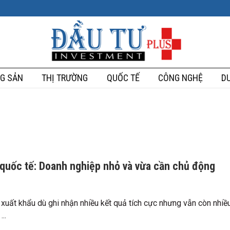
G SẢN
THỊ TRƯỜNG
QUỐC TẾ
CÔNG NGHỆ
DU
 quốc tế: Doanh nghiệp nhỏ và vừa cần chủ động
 xuất khẩu dù ghi nhận nhiều kết quả tích cực nhưng vẫn còn nhiề
..