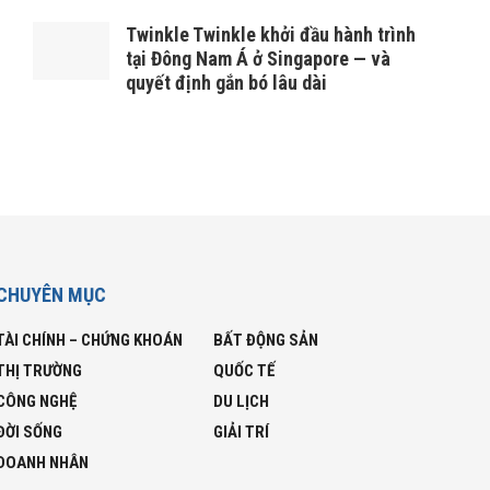
Twinkle Twinkle khởi đầu hành trình
tại Đông Nam Á ở Singapore — và
quyết định gắn bó lâu dài
CHUYÊN MỤC
TÀI CHÍNH – CHỨNG KHOÁN
BẤT ĐỘNG SẢN
THỊ TRƯỜNG
QUỐC TẾ
CÔNG NGHỆ
DU LỊCH
ĐỜI SỐNG
GIẢI TRÍ
DOANH NHÂN