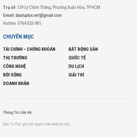
Trụ sở
: 139 Lý Chính Thắng, Phường Xuân Hòa, TP.HCM.
Email
:
dautuplus.net@gmail.com
Hotline: 0764.026.985
CHUYÊN MỤC
TÀI CHÍNH – CHỨNG KHOÁN
BẤT ĐỘNG SẢN
THỊ TRƯỜNG
QUỐC TẾ
CÔNG NGHỆ
DU LỊCH
ĐỜI SỐNG
GIẢI TRÍ
DOANH NHÂN
Thông Tin Liên Hệ
Đầu Tư Plus giữ bản quyền trên website này