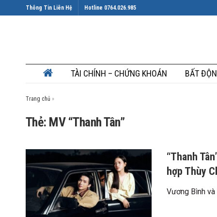
Thông Tin Liên Hệ
Hotline 0764.026.985
TÀI CHÍNH – CHỨNG KHOÁN
BẤT ĐỘN
Trang chủ
»
Thẻ: MV “Thanh Tân”
“Thanh Tân”
hợp Thùy C
Vương Bình và T