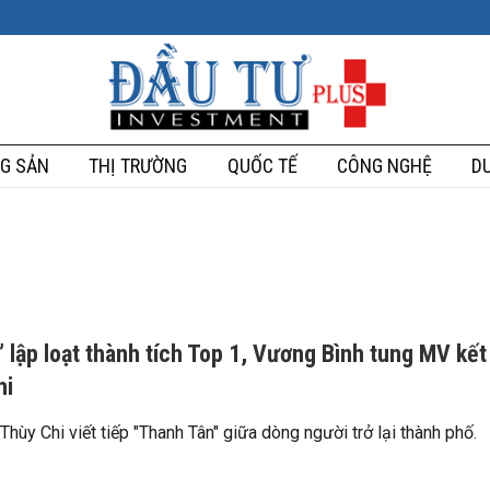
G SẢN
THỊ TRƯỜNG
QUỐC TẾ
CÔNG NGHỆ
DU
 lập loạt thành tích Top 1, Vương Bình tung MV kết
hi
hùy Chi viết tiếp "Thanh Tân" giữa dòng người trở lại thành phố.