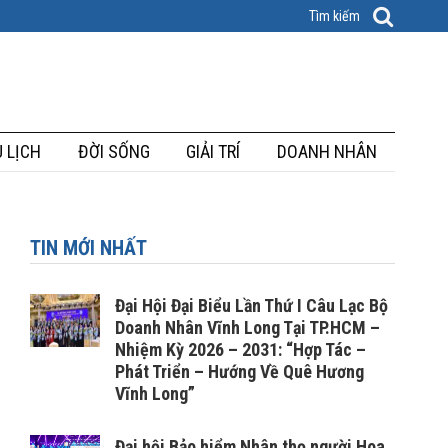
 LỊCH
ĐỜI SỐNG
GIẢI TRÍ
DOANH NHÂN
TIN MỚI NHẤT
Đại Hội Đại Biểu Lần Thứ I Câu Lạc Bộ
Doanh Nhân Vĩnh Long Tại TP.HCM –
Nhiệm Kỳ 2026 – 2031: “Hợp Tác –
Phát Triển – Hướng Về Quê Hương
Vĩnh Long”
Đại hội Bảo hiểm Nhân thọ người Hoa