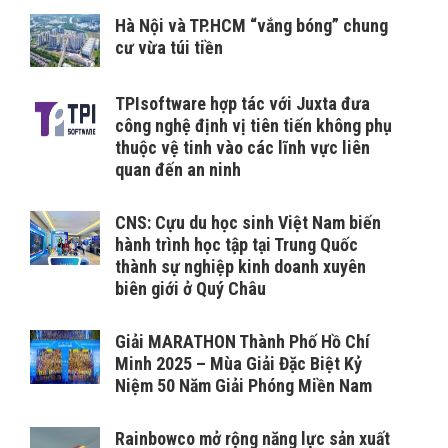
Hà Nội và TP.HCM “vắng bóng” chung
cư vừa túi tiền
TPIsoftware hợp tác với Juxta đưa
công nghệ định vị tiên tiến không phụ
thuộc vệ tinh vào các lĩnh vực liên
quan đến an ninh
CNS: Cựu du học sinh Việt Nam biến
hành trình học tập tại Trung Quốc
thành sự nghiệp kinh doanh xuyên
biên giới ở Quý Châu
Giải MARATHON Thành Phố Hồ Chí
Minh 2025 – Mùa Giải Đặc Biệt Kỷ
Niệm 50 Năm Giải Phóng Miền Nam
Rainbowco mở rộng năng lực sản xuất