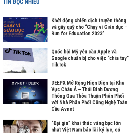
TIN ĐỌC NHIỀU
Khởi động chiến dịch truyền thông
và gây quỹ cho “Chạy vì Giáo dục –
Run for Education 2023”
Quốc hội Mỹ yêu cầu Apple và
Google chuẩn bị cho việc “chia tay”
TikTok
DEEPX Mở Rộng Hiện Diện tại Khu
Vực Châu Á – Thái Bình Dương
Thông Qua Thỏa Thuận Phân Phối
với Nhà Phân Phối Công Nghệ Toàn
Cầu Avnet
“Đại gia” khai thác vàng bạc lớn
nhất Việt Nam báo lãi kỷ lục, cổ