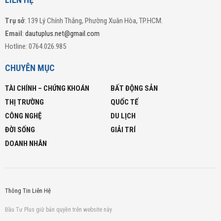
Trụ sở
: 139 Lý Chính Thắng, Phường Xuân Hòa, TP.HCM.
Email
:
dautuplus.net@gmail.com
Hotline: 0764.026.985
CHUYÊN MỤC
TÀI CHÍNH – CHỨNG KHOÁN
BẤT ĐỘNG SẢN
THỊ TRƯỜNG
QUỐC TẾ
CÔNG NGHỆ
DU LỊCH
ĐỜI SỐNG
GIẢI TRÍ
DOANH NHÂN
Thông Tin Liên Hệ
Đầu Tư Plus giữ bản quyền trên website này