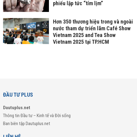
phiếu lập tức “tím lịm”
Hơn 350 thương hiệu trong và ngoài
nước tham dự triển lãm Café Show
Vietnam 2025 and Tea Show
Vietnam 2025 tại TP.HCM
ĐẦU TƯ PLUS
Dautuplus.net
Thông tin Đầu tư – Kinh tế và Đời sống
Ban biên tập Dautuplus.net
LIÊN HỆ