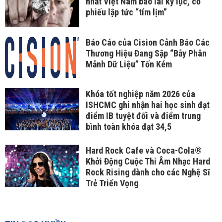
nhất Việt Nam báo lãi kỷ lục, cổ
phiếu lập tức “tím lịm”
Báo Cáo của Cision Cảnh Báo Các
Thương Hiệu Đang Sập “Bẫy Phân
Mảnh Dữ Liệu” Tốn Kém
Khóa tốt nghiệp năm 2026 của
ISHCMC ghi nhận hai học sinh đạt
điểm IB tuyệt đối và điểm trung
bình toàn khóa đạt 34,5
Hard Rock Cafe và Coca-Cola®
Khởi Động Cuộc Thi Âm Nhạc Hard
Rock Rising dành cho các Nghệ Sĩ
Trẻ Triển Vọng