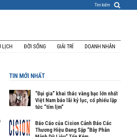
 LỊCH
ĐỜI SỐNG
GIẢI TRÍ
DOANH NHÂN
TIN MỚI NHẤT
“Đại gia” khai thác vàng bạc lớn nhất
Việt Nam báo lãi kỷ lục, cổ phiếu lập
tức “tím lịm”
)
Báo Cáo của Cision Cảnh Báo Các
Thương Hiệu Đang Sập “Bẫy Phân
Mảnh Dữ Liệu” Tốn Kém