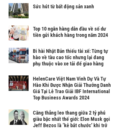
Sức hút từ bất động sản xanh
Top 10 ngân hàng dẫn đầu về số dư
tiền gửi khách hàng trong năm 2024
Bi hài Nhật Bản thiếu tài xế: Từng tự
hào về tàu cao tốc nhưng lại đang
phụ thuộc vào xe tải để giao hàng
HelenCare Việt Nam Vinh Dự Và Tự
Hào Khi Được Nhận Giải Thưởng Danh
Giá Tại Lễ Trao Giải IBF International
Top Business Awards 2024
Căng thẳng leo thang giữa 2 tỷ phú
giàu bậc nhất thế giới: Elon Musk gọi
Jeff Bezos là ‘kẻ bắt chước’ khi trở