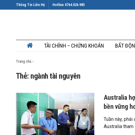
Thông Tin Liên Hệ
Hotline 0764.026.985
TÀI CHÍNH – CHỨNG KHOÁN
BẤT ĐỘN
Trang chủ
»
Thẻ: ngành tài nguyên
Australia h
bền vững h
Tuần này, phái
Australia tham d