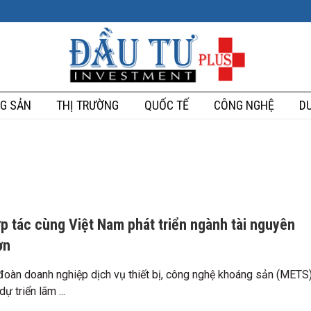
G SẢN
THỊ TRƯỜNG
QUỐC TẾ
CÔNG NGHỆ
DU
ợp tác cùng Việt Nam phát triển ngành tài nguyên
ơn
 đoàn doanh nghiệp dịch vụ thiết bị, công nghệ khoáng sản (METS
ự triển lãm ...