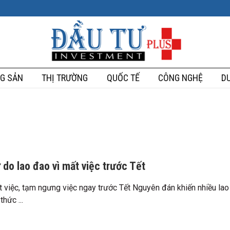
G SẢN
THỊ TRƯỜNG
QUỐC TẾ
CÔNG NGHỆ
DU
 do lao đao vì mất việc trước Tết
t việc, tạm ngưng việc ngay trước Tết Nguyên đán khiến nhiều lao
hức ...