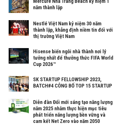
Mercure Nha Trang Beach kỷ niệm 1
năm thành lập
Nestlé Việt Nam kỷ niệm 30 năm
thành lập, khẳng định niềm tin đối với
thị trường Việt Nam
Hisense biến ngôi nhà thành nơi lý
tưởng nhất để thưởng thức FIFA World
Cup 2026™
SK STARTUP FELLOWSHIP 2023,
BATCH#4 CÔNG BỐ TOP 15 STARTUP
Diễn đàn Đổi mới sáng tạo năng lượng
năm 2025 nhằm thực hiện mục tiêu
phát triển năng lượng bền vững và
cam kết Net Zero vào năm 2050