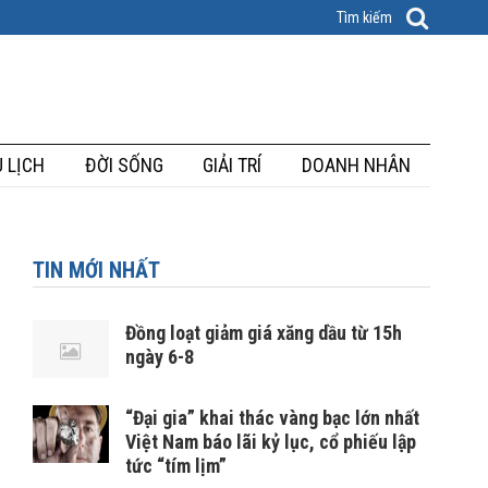
 LỊCH
ĐỜI SỐNG
GIẢI TRÍ
DOANH NHÂN
TIN MỚI NHẤT
Đồng loạt giảm giá xăng dầu từ 15h
ngày 6-8
“Đại gia” khai thác vàng bạc lớn nhất
Việt Nam báo lãi kỷ lục, cổ phiếu lập
tức “tím lịm”