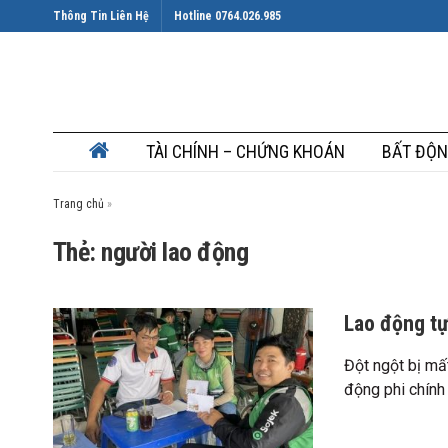
Thông Tin Liên Hệ
Hotline 0764.026.985
TÀI CHÍNH – CHỨNG KHOÁN
BẤT ĐỘN
Trang chủ
»
Thẻ: người lao động
Lao động tự
Đột ngột bị mấ
động phi chính t