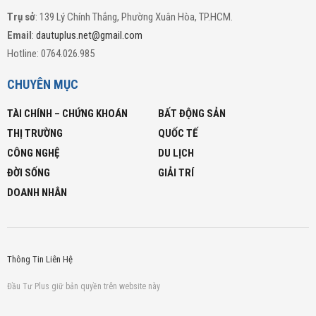
Trụ sở
: 139 Lý Chính Thắng, Phường Xuân Hòa, TP.HCM.
Email
:
dautuplus.net@gmail.com
Hotline: 0764.026.985
CHUYÊN MỤC
TÀI CHÍNH – CHỨNG KHOÁN
BẤT ĐỘNG SẢN
THỊ TRƯỜNG
QUỐC TẾ
CÔNG NGHỆ
DU LỊCH
ĐỜI SỐNG
GIẢI TRÍ
DOANH NHÂN
Thông Tin Liên Hệ
Đầu Tư Plus giữ bản quyền trên website này