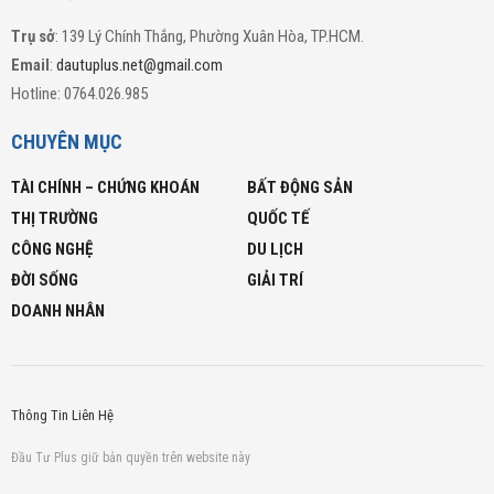
Trụ sở
: 139 Lý Chính Thắng, Phường Xuân Hòa, TP.HCM.
Email
:
dautuplus.net@gmail.com
Hotline: 0764.026.985
CHUYÊN MỤC
TÀI CHÍNH – CHỨNG KHOÁN
BẤT ĐỘNG SẢN
THỊ TRƯỜNG
QUỐC TẾ
CÔNG NGHỆ
DU LỊCH
ĐỜI SỐNG
GIẢI TRÍ
DOANH NHÂN
Thông Tin Liên Hệ
Đầu Tư Plus giữ bản quyền trên website này