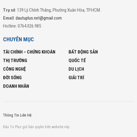
Trụ sở
: 139 Lý Chính Thắng, Phường Xuân Hòa, TP.HCM.
Email
:
dautuplus.net@gmail.com
Hotline: 0764.026.985
CHUYÊN MỤC
TÀI CHÍNH – CHỨNG KHOÁN
BẤT ĐỘNG SẢN
THỊ TRƯỜNG
QUỐC TẾ
CÔNG NGHỆ
DU LỊCH
ĐỜI SỐNG
GIẢI TRÍ
DOANH NHÂN
Thông Tin Liên Hệ
Đầu Tư Plus giữ bản quyền trên website này