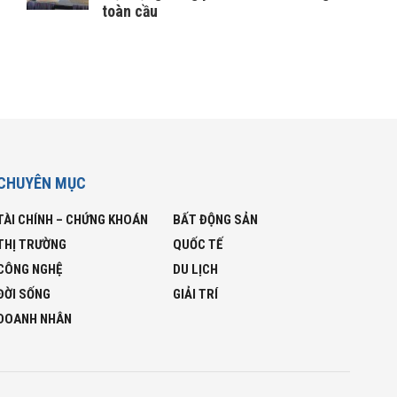
toàn cầu
CHUYÊN MỤC
TÀI CHÍNH – CHỨNG KHOÁN
BẤT ĐỘNG SẢN
THỊ TRƯỜNG
QUỐC TẾ
CÔNG NGHỆ
DU LỊCH
ĐỜI SỐNG
GIẢI TRÍ
DOANH NHÂN