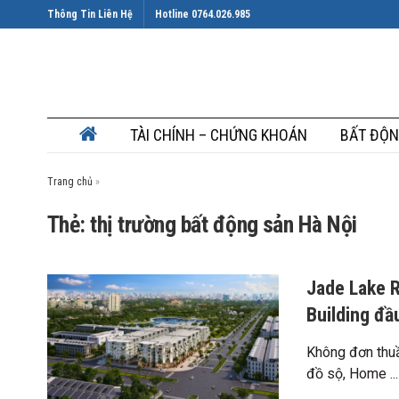
Thông Tin Liên Hệ
Hotline 0764.026.985
TÀI CHÍNH – CHỨNG KHOÁN
BẤT ĐỘN
Trang chủ
»
Thẻ: thị trường bất động sản Hà Nội
Jade Lake R
Building đầu
Không đơn thuầ
đồ sộ, Home ...