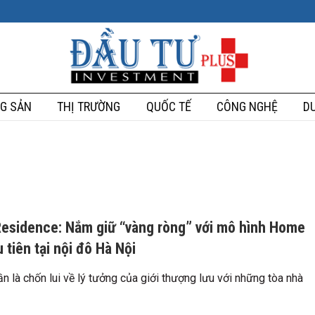
G SẢN
THỊ TRƯỜNG
QUỐC TẾ
CÔNG NGHỆ
DU
esidence​: Nắm giữ “vàng ròng” với mô hình Home
 tiên tại nội đô Hà Nội
n là chốn lui về lý tưởng của giới thượng lưu với những tòa nhà