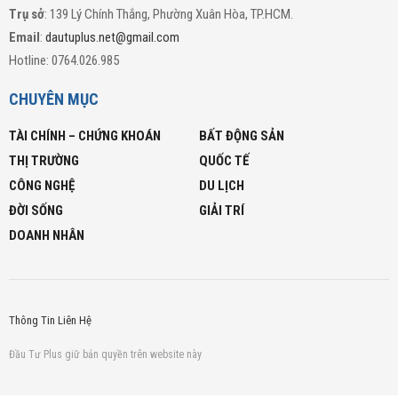
Trụ sở
: 139 Lý Chính Thắng, Phường Xuân Hòa, TP.HCM.
Email
:
dautuplus.net@gmail.com
Hotline: 0764.026.985
CHUYÊN MỤC
TÀI CHÍNH – CHỨNG KHOÁN
BẤT ĐỘNG SẢN
THỊ TRƯỜNG
QUỐC TẾ
CÔNG NGHỆ
DU LỊCH
ĐỜI SỐNG
GIẢI TRÍ
DOANH NHÂN
Thông Tin Liên Hệ
Đầu Tư Plus giữ bản quyền trên website này