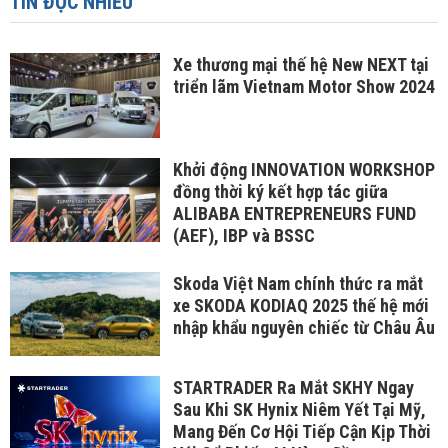
TIN ĐỌC NHIỀU
Xe thương mại thế hệ New NEXT tại
triển lãm Vietnam Motor Show 2024
Khởi động INNOVATION WORKSHOP
đồng thời ký kết hợp tác giữa
ALIBABA ENTREPRENEURS FUND
(AEF), IBP và BSSC
Skoda Việt Nam chính thức ra mắt
xe SKODA KODIAQ 2025 thế hệ mới
nhập khẩu nguyên chiếc từ Châu Âu
STARTRADER Ra Mắt SKHY Ngay
Sau Khi SK Hynix Niêm Yết Tại Mỹ,
Mang Đến Cơ Hội Tiếp Cận Kịp Thời