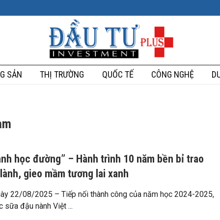
G SẢN
THỊ TRƯỜNG
QUỐC TẾ
CÔNG NGHỆ
DU
Nam
nh học đường” – Hành trình 10 năm bền bỉ trao
lành, gieo mầm tương lai xanh
gày 22/08/2025 – Tiếp nối thành công của năm học 2024-2025,
 sữa đậu nành Việt ...