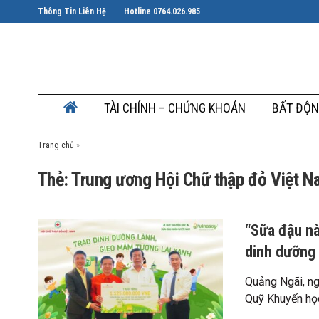
Thông Tin Liên Hệ
Hotline 0764.026.985
TÀI CHÍNH – CHỨNG KHOÁN
BẤT ĐỘN
Trang chủ
»
Thẻ: Trung ương Hội Chữ thập đỏ Việt 
“Sữa đậu nà
dinh dưỡng 
Quảng Ngãi, n
Quỹ Khuyến học