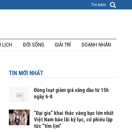
 LỊCH
ĐỜI SỐNG
GIẢI TRÍ
DOANH NHÂN
TIN MỚI NHẤT
Đồng loạt giảm giá xăng dầu từ 15h
ngày 6-8
“Đại gia” khai thác vàng bạc lớn nhất
Việt Nam báo lãi kỷ lục, cổ phiếu lập
tức “tím lịm”