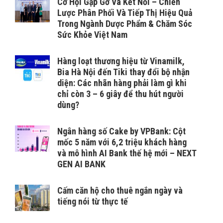
Cơ Hội Gặp Gỡ Và Kết Nối – Chiến
Lược Phân Phối Và Tiếp Thị Hiệu Quả
Trong Ngành Dược Phẩm & Chăm Sóc
Sức Khỏe Việt Nam
Hàng loạt thương hiệu từ Vinamilk,
Bia Hà Nội đến Tiki thay đổi bộ nhận
diện: Các nhãn hàng phải làm gì khi
chỉ còn 3 – 6 giây để thu hút người
dùng?
Ngân hàng số Cake by VPBank: Cột
mốc 5 năm với 6,2 triệu khách hàng
và mô hình AI Bank thế hệ mới – NEXT
GEN AI BANK
Cấm căn hộ cho thuê ngắn ngày và
tiếng nói từ thực tế