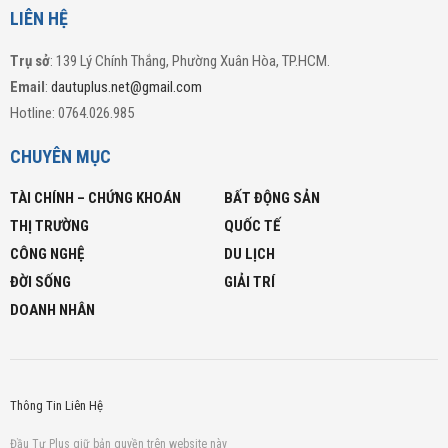
LIÊN HỆ
Trụ sở
: 139 Lý Chính Thắng, Phường Xuân Hòa, TP.HCM.
Email
:
dautuplus.net@gmail.com
Hotline: 0764.026.985
CHUYÊN MỤC
TÀI CHÍNH – CHỨNG KHOÁN
BẤT ĐỘNG SẢN
THỊ TRƯỜNG
QUỐC TẾ
CÔNG NGHỆ
DU LỊCH
ĐỜI SỐNG
GIẢI TRÍ
DOANH NHÂN
Thông Tin Liên Hệ
Đầu Tư Plus giữ bản quyền trên website này