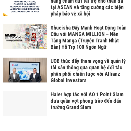
hàng chấm dứt tài trợ cho than đá
tại ASEAN và tăng cường các biện
pháp bảo vệ xã hội
Shueisha Đẩy Mạnh Hoạt Động Toàn
Cầu với MANGA MILLION – Nền
Tảng Manga (Truyện Tranh Nhật
Bản) Hỗ Trợ 100 Ngôn Ngữ
UOB thúc đẩy tham vọng về quản lý
tài sản thông qua quan hệ đối tác
phân phối chiến lược với Allianz
Global Investors
Haier hợp tác với AO 1 Point Slam
đưa quần vợt phong trào đến đấu
trường Grand Slam