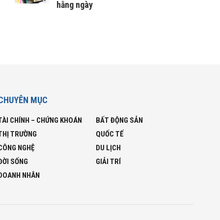
hằng ngày
CHUYÊN MỤC
TÀI CHÍNH – CHỨNG KHOÁN
BẤT ĐỘNG SẢN
THỊ TRƯỜNG
QUỐC TẾ
CÔNG NGHỆ
DU LỊCH
ĐỜI SỐNG
GIẢI TRÍ
DOANH NHÂN