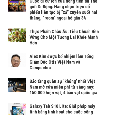
Cuộc di cư lớn của dòng tiền tại Thế
giới Di Động: Hàng chục triệu cổ
phiếu liên tục bị “xả” xuyên suốt hai
tháng, “room” ngoại hở gần 3%
Thực Phẩm Châu Âu: Tiêu Chuẩn Bền
Vững Cho Một Tương Lai Khỏe Mạnh
Hơn
Alex Kim được bổ nhiệm làm Tổng
Giám Đốc Otis Việt Nam và
Campuchia
Bảo tàng quân sự ‘khủng’ nhất Việt
Nam mở cửa miễn phí từ sáng nay:
150.000 hiện vật, 4 bảo vật quốc gia
Galaxy Tab S10 Lite: Giải pháp máy
tính bảng linh hoạt cho cuộc sống