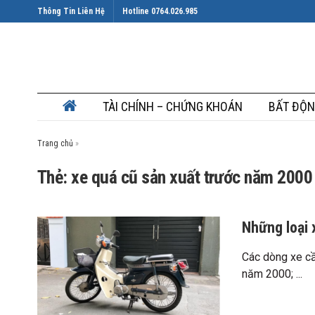
Thông Tin Liên Hệ
Hotline 0764.026.985
TÀI CHÍNH – CHỨNG KHOÁN
BẤT ĐỘN
Trang chủ
»
Thẻ: xe quá cũ sản xuất trước năm 2000
Những loại 
Các dòng xe cầ
năm 2000; ...