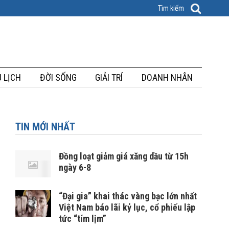
 LỊCH
ĐỜI SỐNG
GIẢI TRÍ
DOANH NHÂN
TIN MỚI NHẤT
Đồng loạt giảm giá xăng dầu từ 15h
ngày 6-8
“Đại gia” khai thác vàng bạc lớn nhất
Việt Nam báo lãi kỷ lục, cổ phiếu lập
tức “tím lịm”