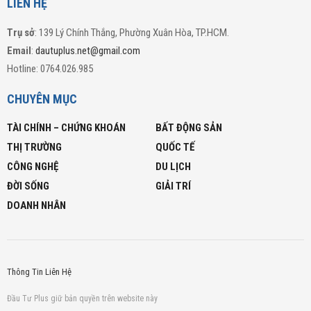
LIÊN HỆ
Trụ sở
: 139 Lý Chính Thắng, Phường Xuân Hòa, TP.HCM.
Email
:
dautuplus.net@gmail.com
Hotline: 0764.026.985
CHUYÊN MỤC
TÀI CHÍNH – CHỨNG KHOÁN
BẤT ĐỘNG SẢN
THỊ TRƯỜNG
QUỐC TẾ
CÔNG NGHỆ
DU LỊCH
ĐỜI SỐNG
GIẢI TRÍ
DOANH NHÂN
Thông Tin Liên Hệ
Đầu Tư Plus giữ bản quyền trên website này