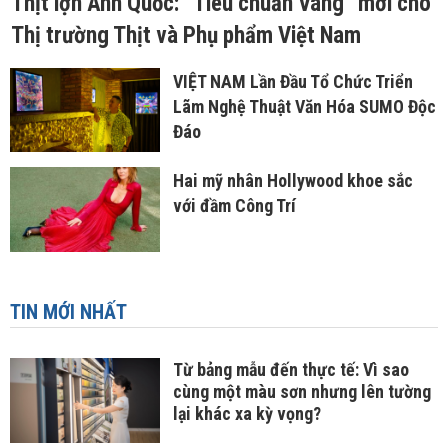
Thịt lợn Anh Quốc: “Tiêu chuẩn Vàng” mới cho
Thị trường Thịt và Phụ phẩm Việt Nam
VIỆT NAM Lần Đầu Tổ Chức Triển
Lãm Nghệ Thuật Văn Hóa SUMO Độc
Đáo
Hai mỹ nhân Hollywood khoe sắc
với đầm Công Trí
TIN MỚI NHẤT
Từ bảng mẫu đến thực tế: Vì sao
cùng một màu sơn nhưng lên tường
lại khác xa kỳ vọng?