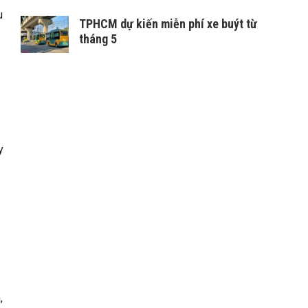
u
TPHCM dự kiến miễn phí xe buýt từ
tháng 5
y
,