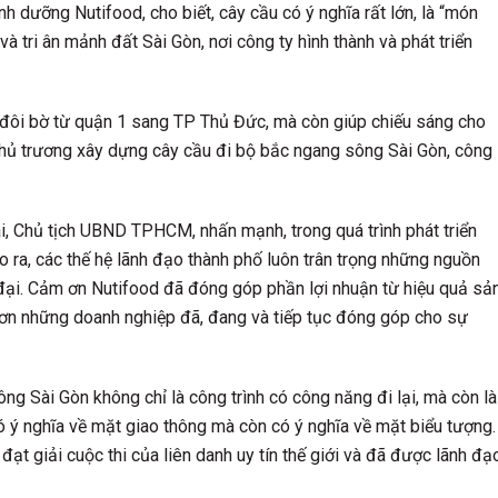
 dưỡng Nutifood, cho biết, cây cầu có ý nghĩa rất lớn, là “món
à tri ân mảnh đất Sài Gòn, nơi công ty hình thành và phát triển
 đôi bờ từ quận 1 sang TP Thủ Đức, mà còn giúp chiếu sáng cho
 chủ trương xây dựng cây cầu đi bộ bắc ngang sông Sài Gòn, công
ãi, Chủ tịch UBND TPHCM, nhấn mạnh, trong quá trình phát triển
 ra, các thế hệ lãnh đạo thành phố luôn trân trọng những nguồn
 đại. Cảm ơn Nutifood đã đóng góp phần lợi nhuận từ hiệu quả sả
 ơn những doanh nghiệp đã, đang và tiếp tục đóng góp cho sự
g Sài Gòn không chỉ là công trình có công năng đi lại, mà còn là
có ý nghĩa về mặt giao thông mà còn có ý nghĩa về mặt biểu tượng.
đạt giải cuộc thi của liên danh uy tín thế giới và đã được lãnh đạ