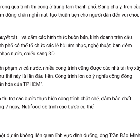
ong quá trình thi công ở trung tâm thành phố. Đáng chú ý, trên cầ
iểm dừng chân nghỉ mát, tạo thuận tiện cho người dân đến vui chơi,
huyết tật… và cấm các hình thức buôn bán, kinh doanh trên cầu.
ành phố có thể tổ chức các lễ hội âm nhạc, nghệ thuật, ban đêm
u nhạc nước, chiếu sáng 3D…
phạm vi cả nước, nhiều công trình cũng được các nhà tài trợ xâ
ư thế này là lần đầu tiên. Công trình lớn có ý nghĩa cộng đồng
 văn hóa của TPHCM”.
 tài trợ các bước thực hiện công trình chặt chẽ, đảm bảo chất
òng 7 ngày, Nutifood sẽ trình các bước cụ thể.
 một dự án không liên quan lĩnh vực dinh dưỡng, ông Trần Bảo Minh