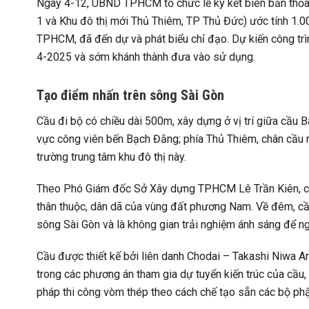
Ngày 4-12, UBND TPHCM tổ chức lễ ký kết biên bản thỏa t
1 và Khu đô thị mới Thủ Thiêm, TP Thủ Đức) ước tính 1.0
TPHCM, đã đến dự và phát biểu chỉ đạo. Dự kiến công tr
4-2025 và sớm khánh thành đưa vào sử dụng.
Tạo điểm nhấn trên sông Sài Gòn
Cầu đi bộ có chiều dài 500m, xây dựng ở vị trí giữa cầu 
vực công viên bến Bạch Đằng; phía Thủ Thiêm, chân cầu 
trường trung tâm khu đô thị này.
Theo Phó Giám đốc Sở Xây dựng TPHCM Lê Trần Kiên, cây
thân thuộc, dân dã của vùng đất phương Nam. Về đêm, cầu
sông Sài Gòn và là không gian trải nghiệm ánh sáng để ngư
Cầu được thiết kế bởi liên danh Chodai – Takashi Niwa A
trong các phương án tham gia dự tuyển kiến trúc của cầu, 
pháp thi công vòm thép theo cách chế tạo sẵn các bộ phận