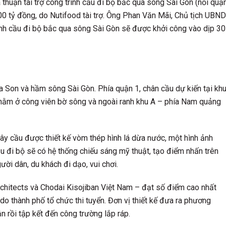
huận tài trợ công trình cầu đi bộ bắc qua sông Sài Gòn (nối quậ
00 tỷ đồng, do Nutifood tài trợ. Ông Phan Văn Mãi, Chủ tịch UBND
ình cầu đi bộ bắc qua sông Sài Gòn sẽ được khởi công vào dịp 30
Ba Son và hầm sông Sài Gòn. Phía quận 1, chân cầu dự kiến tại kh
nằm ở công viên bờ sông và ngoài ranh khu A – phía Nam quảng
 cầu được thiết kế vòm thép hình lá dừa nước, một hình ảnh
 đi bộ sẽ có hệ thống chiếu sáng mỹ thuật, tạo điểm nhấn trên
ời dân, du khách đi dạo, vui chơi.
rchitects và Chodai Kisojiban Việt Nam – đạt số điểm cao nhất
do thành phố tổ chức thi tuyển. Đơn vị thiết kế đưa ra phương
 rồi tập kết đến công trường lắp ráp.