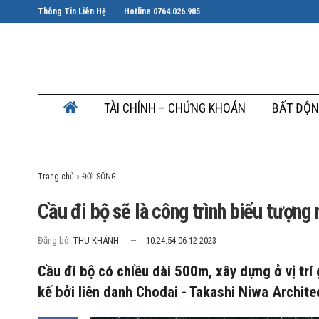
Thông Tin Liên Hệ
Hotline 0764.026.985
TÀI CHÍNH – CHỨNG KHOÁN
BẤT ĐỘN
Trang chủ
»
Cầu đi bộ sẽ là công trình biểu tượ
Đăng bởi
THU KHÁNH
10:24:54 06-12-2023
Cầu đi bộ có chiều dài 500m, xây dựng ở vị trí
kế bởi liên danh Chodai - Takashi Niwa Archite