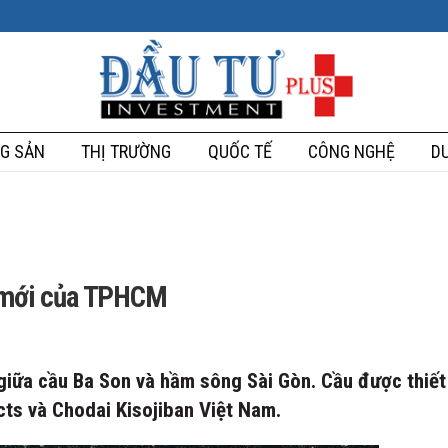
G SẢN
THỊ TRƯỜNG
QUỐC TẾ
CÔNG NGHỆ
DU
ng mới của TPHCM
 giữa cầu Ba Son và hầm sông Sài Gòn. Cầu được thiết
cts và Chodai Kisojiban Việt Nam.