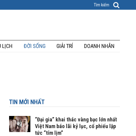
 LỊCH
ĐỜI SỐNG
GIẢI TRÍ
DOANH NHÂN
TIN MỚI NHẤT
“Đại gia” khai thác vàng bạc lớn nhất
Việt Nam báo lãi kỷ lục, cổ phiếu lập
tức “tím lịm”