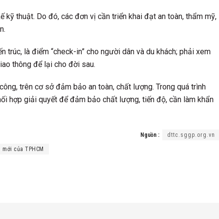
kế kỹ thuật. Do đó, các đơn vị cần triển khai đạt an toàn, thẩm mỹ,
n.
iến trúc, là điểm “check-in” cho người dân và du khách; phải xem
giao thông để lại cho đời sau.
ông, trên cơ sở đảm bảo an toàn, chất lượng. Trong quá trình
 phối hợp giải quyết để đảm bảo chất lượng, tiến độ, cần làm khẩn
Nguồn :
dttc.sggp.org.vn
ng mới của TPHCM