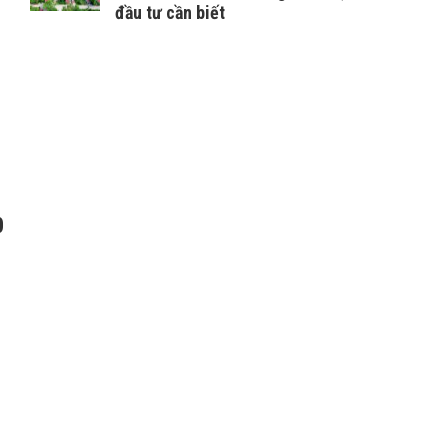
đầu tư cần biết
®
0