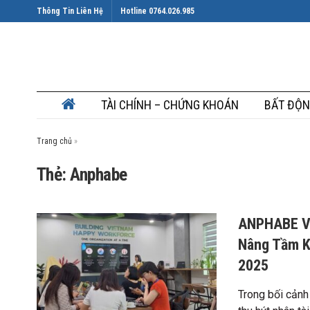
Thông Tin Liên Hệ
Hotline 0764.026.985
TÀI CHÍNH – CHỨNG KHOÁN
BẤT ĐỘN
Trang chủ
»
Thẻ: Anphabe
ANPHABE Và
Nâng Tầm K
2025
Trong bối cảnh