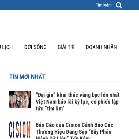
 LỊCH
ĐỜI SỐNG
GIẢI TRÍ
DOANH NHÂN
TIN MỚI NHẤT
“Đại gia” khai thác vàng bạc lớn nhất
Việt Nam báo lãi kỷ lục, cổ phiếu lập
tức “tím lịm”
Báo Cáo của Cision Cảnh Báo Các
Thương Hiệu Đang Sập “Bẫy Phân
Mảnh Dữ Liệu” Tốn Kém