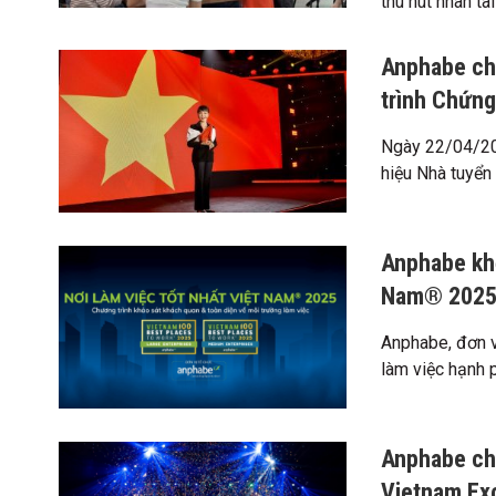
thu hút nhân tài
Anphabe chí
trình Chứn
Ngày 22/04/202
hiệu Nhà tuyển 
Anphabe khơ
Nam® 202
Anphabe, đơn v
làm việc hạnh ph
Anphabe ch
Vietnam Ex