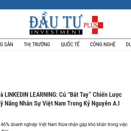
G SẢN
THỊ TRƯỜNG
QUỐC TẾ
CÔNG NGHỆ
DU
 LINKEDIN LEARNING: Cú “Bắt Tay” Chiến Lược
ỹ Năng Nhân Sự Việt Nam Trong Kỷ Nguyên A.I
 46% doanh nghiệp Việt Nam thừa nhận gặp khó khăn trong việc