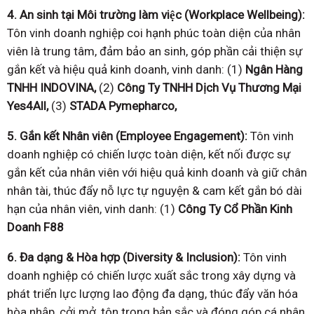
4. An sinh tại Môi trường làm việc (Workplace Wellbeing):
Tôn vinh doanh nghiệp coi hạnh phúc toàn diện của nhân
viên là trung tâm, đảm bảo an sinh, góp phần cải thiện sự
gắn kết và hiệu quả kinh doanh, vinh danh: (1)
Ngân Hàng
TNHH INDOVINA,
(2)
Công Ty TNHH Dịch Vụ
Thương Mại
Yes4All,
(3)
STADA Pymepharco,
5. Gắn kết Nhân viên (Employee Engagement):
Tôn vinh
doanh nghiệp có chiến lược toàn diện, kết nối được sự
gắn kết của nhân viên với hiệu quả kinh doanh và giữ chân
nhân tài, thúc đẩy nỗ lực tự nguyện & cam kết gắn bó dài
hạn của nhân viên, vinh danh: (1)
Công Ty Cổ Phần Kinh
Doanh F88
6. Đa dạng & Hòa hợp (Diversity & Inclusion):
Tôn vinh
doanh nghiệp có chiến lược xuất sắc trong xây dựng và
phát triển lực lượng lao động đa dạng, thúc đẩy văn hóa
hòa nhập, cởi mở, tôn trọng bản sắc và đóng góp cá nhân,