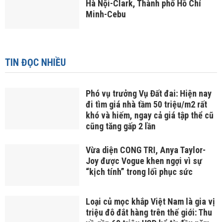
Hà Nội-Clark, Thành phố Hồ Chí
Minh-Cebu
TIN ĐỌC NHIỀU
Phó vụ trưởng Vụ Đất đai: Hiện nay
đi tìm giá nhà tầm 50 triệu/m2 rất
khó và hiếm, ngay cả giá tập thể cũ
cũng tăng gấp 2 lần
Vừa diện CONG TRI, Anya Taylor-
Joy được Vogue khen ngợi vì sự
“kịch tính” trong lối phục sức
Loại củ mọc khắp Việt Nam là gia vị
triệu đô đắt hàng trên thế giới: Thu