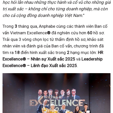
học hỏi lẫn nhau những thực hành và cổ vũ cho những giá
trị xuất sắc – không chỉ cho từng
doanh nghiệp, mà còn
cho cả cộng đồng doanh nghiệp Việt Nam.
”
Trong
3
tháng qua, Anphabe cùng các thành viên Ban cố
vấn Vietnam Excellence
®
đã nghiên cứu hơn
60
hồ sơ.
Trải qua 3 vòng chọn lọc từ thẩm định hồ sơ, khảo sát
nhân viên và đánh giá của Ban cố vấn, chương trình đã
tìm ra
18
điển hình xuất sắc trong
2
hạng mục lớn:
HR
Excellence®
– Nhân sự Xuất sắc 2025
và
Leadership
Excellence® – Lãnh đạo Xuất sắc 2025
.