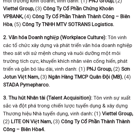
môi trường kinh doanh, vinh danh: (1)
PNJ Group,
(2)
Viettel Group,
(3)
Công Ty Cổ Phần Chứng
Khoán
VPBANK,
(4)
Công Ty Cổ Phần Thành Thành Công – Biên
Hòa
, (5)
Công Ty TNHH
MTV SOTRANS Logistics.
2. Văn hóa Doanh nghiệp (Workplace Culture):
Tôn vinh
các tổ chức xây dựng và phát triển văn hóa doanh nghiệp
theo sát với sứ mệnh chung và nuôi dưỡng một môi
trường tích cực, khuyến khích nhân viên cống hiến, phát
triển và gắn bó lâu dài, vinh danh: (1)
PNJ Group,
(2)
Sơn
Jotun
Việt Nam,
(3)
Ngân Hàng TMCP Quân Đội (MB)
, (4)
STADA Pymepharco.
3. Thu hút Nhân tài (Talent Acquisition):
Tôn vinh sự xuất
sắc và đột phá trong chiến lược tuyển dụng & xây dựng
Thương hiệu Nhà tuyển dụng, vinh danh
:
(1)
Viettel Group,
(2)
LITE
ON Việt Nam
,
(3)
Công Ty Cổ Phần Thành Thành
Công – Biên Hòa
4.