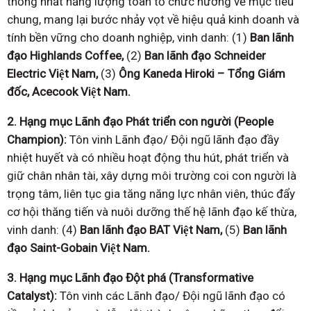
thống nhất năng lượng toàn tổ chức hướng về mục tiêu
chung, mang lại bước nhảy vọt về hiệu quả kinh doanh và
tính bền vững cho doanh nghiệp, vinh danh: (1)
Ban lãnh
đạo Highlands Coffee,
(2)
Ban lãnh đạo
Schneider
Electric Việt Nam,
(3)
Ông Kaneda Hiroki – Tổng Giám
đốc, Acecook Việt Nam.
2. Hạng mục Lãnh đạo Phát triển con người (People
Champion):
Tôn vinh Lãnh đạo/ Đội ngũ lãnh đạo đầy
nhiệt huyết và có nhiều hoạt động thu hút, phát triển và
giữ chân nhân tài, xây dựng môi trường coi con người là
trọng tâm, liên tục gia tăng năng lực nhân viên, thúc đẩy
cơ hội thăng tiến và nuôi dưỡng thế hệ lãnh đạo kế thừa,
vinh danh: (4)
Ban lãnh đạo BAT Việt Nam,
(5)
Ban
lãnh
đạo Saint-Gobain Việt Nam.
3. Hạng mục Lãnh đạo Đột phá (Transformative
Catalyst):
Tôn vinh các Lãnh đạo/ Đội ngũ lãnh đạo có