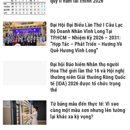
quý II năm tài chính 2026
Đại Hội Đại Biểu Lần Thứ I Câu Lạc
Bộ Doanh Nhân Vĩnh Long Tại
TP.HCM – Nhiệm Kỳ 2026 – 2031:
“Hợp Tác – Phát Triển – Hướng Về
Quê Hương Vĩnh Long”
Đại hội Bảo hiểm Nhân thọ người
Hoa Thế giới lần thứ 16 và Hội nghị
thường niên Giải thưởng Rồng Quốc
tế (IDA) 2026 được tổ chức trọng
thể
Từ bảng mẫu đến thực tế: Vì sao
cùng một màu sơn nhưng lên tường
lại khác xa kỳ vọng?