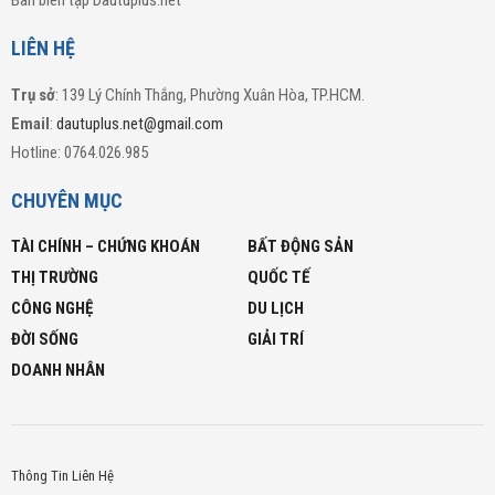
Ban biên tập Dautuplus.net
LIÊN HỆ
Trụ sở
: 139 Lý Chính Thắng, Phường Xuân Hòa, TP.HCM.
Email
:
dautuplus.net@gmail.com
Hotline: 0764.026.985
CHUYÊN MỤC
TÀI CHÍNH – CHỨNG KHOÁN
BẤT ĐỘNG SẢN
THỊ TRƯỜNG
QUỐC TẾ
CÔNG NGHỆ
DU LỊCH
ĐỜI SỐNG
GIẢI TRÍ
DOANH NHÂN
Thông Tin Liên Hệ