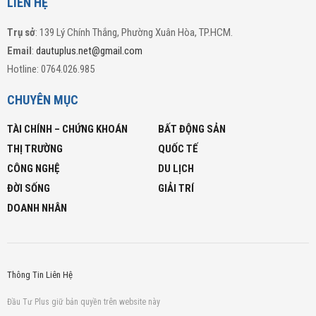
LIÊN HỆ
Trụ sở
: 139 Lý Chính Thắng, Phường Xuân Hòa, TP.HCM.
Email
:
dautuplus.net@gmail.com
Hotline: 0764.026.985
CHUYÊN MỤC
TÀI CHÍNH – CHỨNG KHOÁN
BẤT ĐỘNG SẢN
THỊ TRƯỜNG
QUỐC TẾ
CÔNG NGHỆ
DU LỊCH
ĐỜI SỐNG
GIẢI TRÍ
DOANH NHÂN
Thông Tin Liên Hệ
Đầu Tư Plus giữ bản quyền trên website này