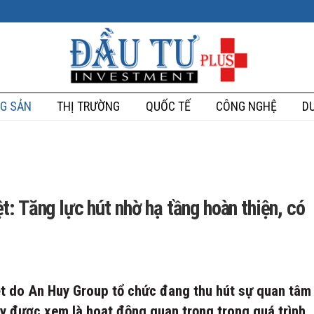
G SẢN
THỊ TRƯỜNG
QUỐC TẾ
CÔNG NGHỆ
DU
: Tăng lực hút nhờ hạ tầng hoàn thiện, có
t do An Huy Group tổ chức đang thu hút sự quan tâm
y được xem là hoạt động quan trọng trong quá trình