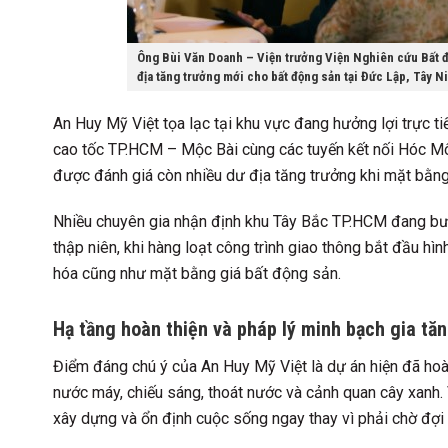
Ông Bùi Văn Doanh – Viện trưởng Viện Nghiên cứu Bất đ
địa tăng trưởng mới cho bất động sản tại Đức Lập, Tây N
An Huy Mỹ Việt tọa lạc tại khu vực đang hưởng lợi trực t
cao tốc TP.HCM – Mộc Bài cùng các tuyến kết nối Hóc Mô
được đánh giá còn nhiều dư địa tăng trưởng khi mặt bằng
Nhiều chuyên gia nhận định khu Tây Bắc TP.HCM đang bướ
thập niên, khi hàng loạt công trình giao thông bắt đầu hì
hóa cũng như mặt bằng giá bất động sản.
Hạ tầng hoàn thiện và pháp lý minh bạch gia tă
Điểm đáng chú ý của An Huy Mỹ Việt là dự án hiện đã hoàn
nước máy, chiếu sáng, thoát nước và cảnh quan cây xanh. V
xây dựng và ổn định cuộc sống ngay thay vì phải chờ đợi 