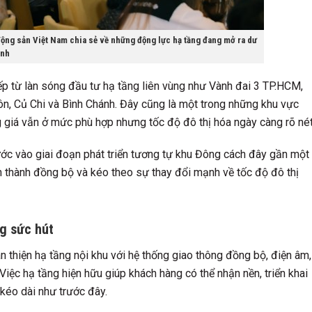
ộng sản Việt Nam chia sẻ về những động lực hạ tầng đang mở ra dư
inh
iếp từ làn sóng đầu tư hạ tầng liên vùng như Vành đai 3 TP.HCM,
n, Củ Chi và Bình Chánh. Đây cũng là một trong những khu vực
 giá vẫn ở mức phù hợp nhưng tốc độ đô thị hóa ngày càng rõ nét
c vào giai đoạn phát triển tương tự khu Đông cách đây gần một
nh thành đồng bộ và kéo theo sự thay đổi mạnh về tốc độ đô thị
ng sức hút
 thiện hạ tầng nội khu với hệ thống giao thông đồng bộ, điện âm,
iệc hạ tầng hiện hữu giúp khách hàng có thể nhận nền, triển khai
kéo dài như trước đây.