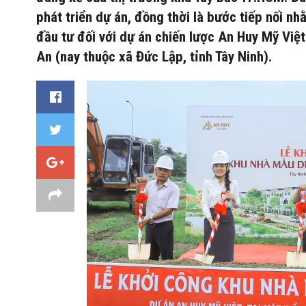
phát triển dự án, đồng thời là bước tiếp nối nh
đầu tư đối với dự án chiến lược An Huy Mỹ Việt
An (nay thuộc xã Đức Lập, tỉnh Tây Ninh).