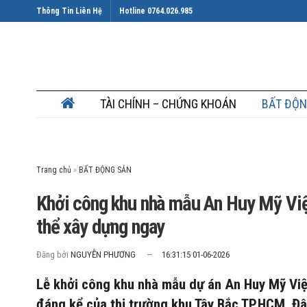
Thông Tin Liên Hệ
Hotline 0764.026.985
TÀI CHÍNH – CHỨNG KHOÁN
BẤT ĐỘN
Trang chủ
»
Khởi công khu nhà mẫu An Huy Mỹ Việt
thể xây dựng ngay
Đăng bởi
NGUYỄN PHƯƠNG
16:31:15 01-06-2026
Lễ khởi công khu nhà mẫu dự án An Huy Mỹ Việ
đáng kể của thị trường khu Tây Bắc TP.HCM. Đâ