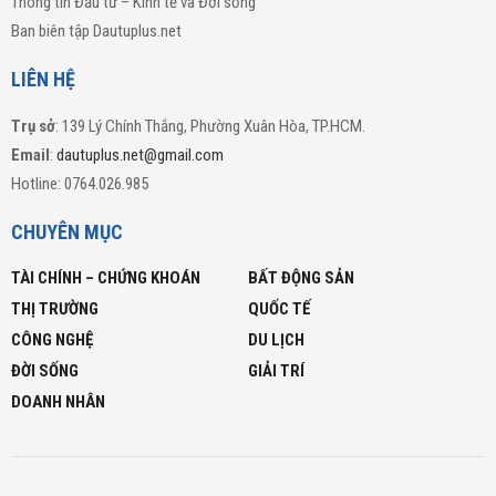
Thông tin Đầu tư – Kinh tế và Đời sống
Ban biên tập Dautuplus.net
LIÊN HỆ
Trụ sở
: 139 Lý Chính Thắng, Phường Xuân Hòa, TP.HCM.
Email
:
dautuplus.net@gmail.com
Hotline: 0764.026.985
CHUYÊN MỤC
TÀI CHÍNH – CHỨNG KHOÁN
BẤT ĐỘNG SẢN
THỊ TRƯỜNG
QUỐC TẾ
CÔNG NGHỆ
DU LỊCH
ĐỜI SỐNG
GIẢI TRÍ
DOANH NHÂN