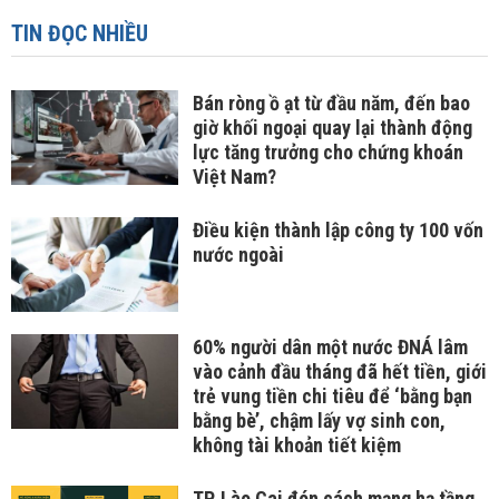
TIN ĐỌC NHIỀU
Bán ròng ồ ạt từ đầu năm, đến bao
giờ khối ngoại quay lại thành động
lực tăng trưởng cho chứng khoán
Việt Nam?
Điều kiện thành lập công ty 100 vốn
nước ngoài
60% người dân một nước ĐNÁ lâm
vào cảnh đầu tháng đã hết tiền, giới
trẻ vung tiền chi tiêu để ‘bằng bạn
bằng bè’, chậm lấy vợ sinh con,
không tài khoản tiết kiệm
TP. Lào Cai đón cách mạng hạ tầng