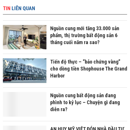
TIN
LIÊN QUAN
Nguồn cung mới tăng 33.000 sản
phẩm, thị trường bất động sản 6
tháng cuối năm ra sao?
Tiến độ thực – “bảo chứng vàng”
cho dòng tiền Shophouse The Grand
Harbor
Nguồn cung bất động sản đang
phình to kỷ lục – Chuyện gì đang
diễn ra?
AN HUY MỸ VIỆT ĐÓN NHÀ ĐẦU TƯ