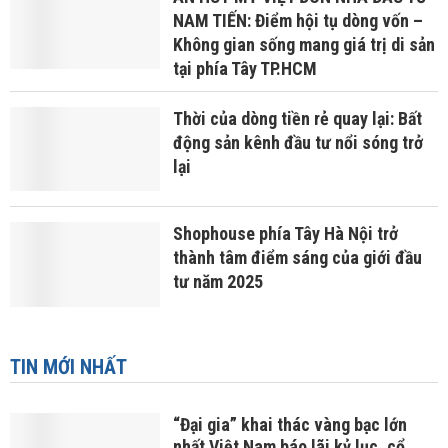
NAM TIẾN: Điểm hội tụ dòng vốn –
Không gian sống mang giá trị di sản
tại phía Tây TP.HCM
Thời của dòng tiền rẻ quay lại: Bất
động sản kênh đầu tư nổi sóng trở
lại
Shophouse phía Tây Hà Nội trở
thành tâm điểm sáng của giới đầu
tư năm 2025
TIN MỚI NHẤT
“Đại gia” khai thác vàng bạc lớn
nhất Việt Nam báo lãi kỷ lục, cổ