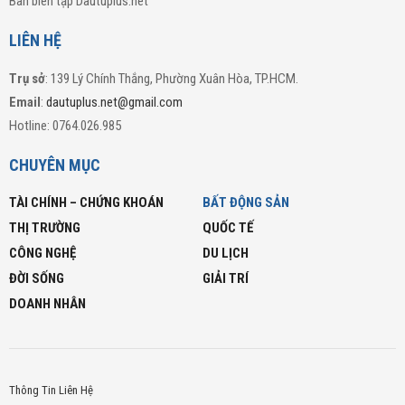
Ban biên tập Dautuplus.net
LIÊN HỆ
Trụ sở
: 139 Lý Chính Thắng, Phường Xuân Hòa, TP.HCM.
Email
:
dautuplus.net@gmail.com
Hotline: 0764.026.985
CHUYÊN MỤC
TÀI CHÍNH – CHỨNG KHOÁN
BẤT ĐỘNG SẢN
THỊ TRƯỜNG
QUỐC TẾ
CÔNG NGHỆ
DU LỊCH
ĐỜI SỐNG
GIẢI TRÍ
DOANH NHÂN
Thông Tin Liên Hệ