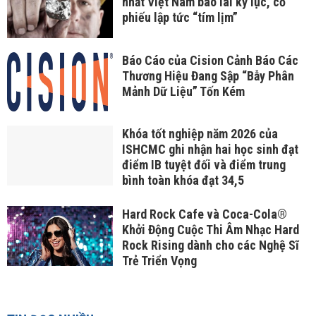
nhất Việt Nam báo lãi kỷ lục, cổ
phiếu lập tức “tím lịm”
Báo Cáo của Cision Cảnh Báo Các
Thương Hiệu Đang Sập “Bẫy Phân
Mảnh Dữ Liệu” Tốn Kém
Khóa tốt nghiệp năm 2026 của
ISHCMC ghi nhận hai học sinh đạt
điểm IB tuyệt đối và điểm trung
bình toàn khóa đạt 34,5
Hard Rock Cafe và Coca-Cola®
Khởi Động Cuộc Thi Âm Nhạc Hard
Rock Rising dành cho các Nghệ Sĩ
Trẻ Triển Vọng