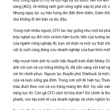
đốc Công nghệ (CTO) và đội ngũ kỹ sư bước vào với ánh m
năng (AGI), về những ranh giới công nghệ sắp bị phá vỡ,
Nhưng ngay lúc sự hào hứng lên đến đỉnh điểm, Giám đốc
chủ khổng lồ lên bàn và lắc đầu.
Trong mắt nhiều người, CFO lúc này giống như một kẻ phả
bóp nghẹt sự đổi mới và kìm hãm bước tiến của tương lai.
của ngành công nghiệp AI, bạn sẽ nhận ra một sự thật chấ
vật lý cuối cùng đang cứu doanh nghiệp của bạn khỏi mộ
Hãy mượn hình ảnh từ cuốn tiểu thuyết kinh điển Moby-Dic
ảnh với con cá voi trắng khổng lồ, đã sẵn sàng vắt kiệt n
cái tôi chinh phục. Ngược lại, thuyền phó Starbuck là một
cửa và nuôi sống gia đình. Trong cơn sốt AI hiện tại, Th
máu đuổi theo con cá voi trắng mang tên AGI. Họ sẵn sàng
năng lực lõi. Còn gã CFO cầm tờ hóa đơn? Đó chính là t
phanh, con tàu kinh tế của doanh nghiệp sẽ chìm nghỉm trư