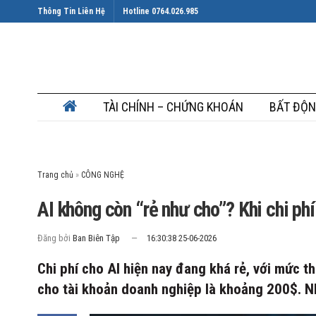
Thông Tin Liên Hệ
Hotline 0764.026.985
TÀI CHÍNH – CHỨNG KHOÁN
BẤT ĐỘN
Trang chủ
»
AI không còn “rẻ như cho”? Khi chi ph
Đăng bởi
Ban Biên Tập
16:30:38 25-06-2026
Chi phí cho AI hiện nay đang khá rẻ, với mức t
cho tài khoản doanh nghiệp là khoảng 200$. N