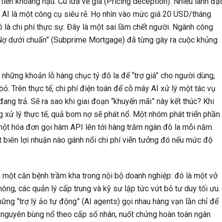
tiền khoáng hậu: Cú lừa về giá (Pricing deception). Nhiều lãnh đạ
 AI là một công cụ siêu rẻ. Họ nhìn vào mức giá 20 USD/tháng
là chi phí thực sự. Đây là một sai lầm chết người. Ngành công
 “Nợ dưới chuẩn” (Subprime Mortgage) đã từng gây ra cuộc khủng
hững khoản lỗ hàng chục tỷ đô la để “trợ giá” cho người dùng,
bỏ. Trên thực tế, chi phí điện toán để cỗ máy AI xử lý một tác vụ
ang trả. Sẽ ra sao khi giai đoạn “khuyến mãi” này kết thúc? Khi
g xử lý thực tế, quả bom nợ sẽ phát nổ. Một nhóm phát triển phần
t hóa đơn gọi hàm API lên tới hàng trăm ngàn đô la mỗi năm.
 biên lợi nhuận nào gánh nổi chi phí viễn tưởng đó nếu mức độ
ra một căn bệnh trầm kha trong nội bộ doanh nghiệp: đó là một vở
ông, các quản lý cấp trung và kỹ sư lập tức vứt bỏ tư duy tối ưu.
ững “trợ lý ảo tự động” (AI agents) gọi nhau hàng vạn lần chỉ để
tài nguyên bùng nổ theo cấp số nhân, nuốt chửng hoàn toàn ngân