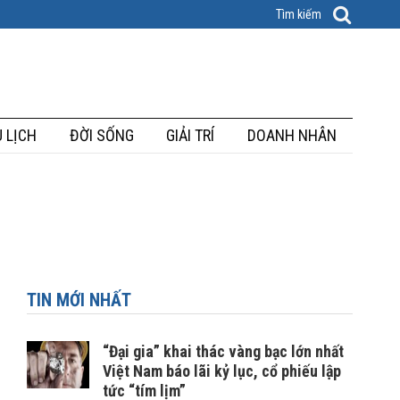
 LỊCH
ĐỜI SỐNG
GIẢI TRÍ
DOANH NHÂN
TIN MỚI NHẤT
“Đại gia” khai thác vàng bạc lớn nhất
Việt Nam báo lãi kỷ lục, cổ phiếu lập
tức “tím lịm”