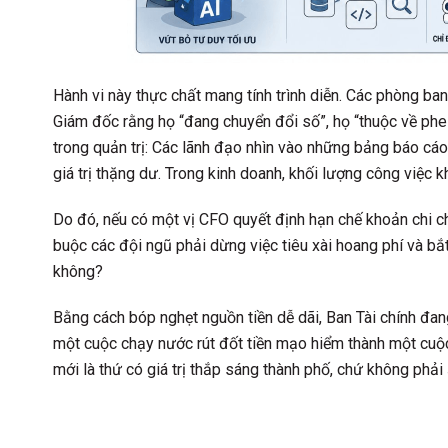
Hành vi này thực chất mang tính trình diễn. Các phòng ban
Giám đốc rằng họ “đang chuyển đổi số”, họ “thuộc về phe 
trong quản trị: Các lãnh đạo nhìn vào những bảng báo cáo 
giá trị thặng dư. Trong kinh doanh, khối lượng công việc k
Do đó, nếu có một vị CFO quyết định hạn chế khoản chi ch
buộc các đội ngũ phải dừng việc tiêu xài hoang phí và bắt
không?
Bằng cách bóp nghẹt nguồn tiền dễ dãi, Ban Tài chính đa
một cuộc chạy nước rút đốt tiền mạo hiểm thành một cuộc
mới là thứ có giá trị thắp sáng thành phố, chứ không ph