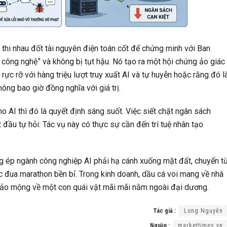
 thi nhau đốt tài nguyên điện toán cốt để chứng minh với Ban
công nghệ” và không bị tụt hậu. Nó tạo ra một hội chứng ảo giác
rực rỡ với hàng triệu lượt truy xuất AI và tự huyễn hoặc rằng đó l
hông bao giờ đồng nghĩa với giá trị.
o AI thì đó là quyết định sáng suốt. Việc siết chặt ngân sách
 đầu tự hỏi: Tác vụ này có thực sự cần đến trí tuệ nhân tạo
ng ép ngành công nghiệp AI phải hạ cánh xuống mặt đất, chuyển t
 đua marathon bền bỉ. Trong kinh doanh, dầu cá voi mang về nhà
ải ảo mộng về một con quái vật mãi mãi nằm ngoài đại dương.
Tác giả :
Long Nguyễn
Nguồn :
markettimes.vn