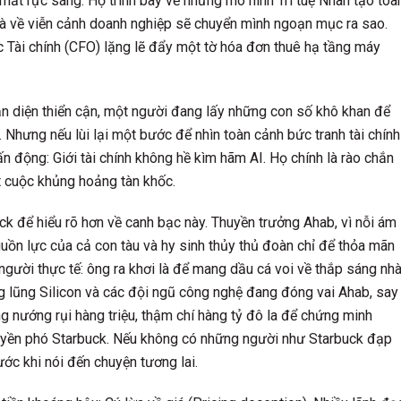
ắt rực sáng. Họ trình bày về những mô hình Trí tuệ Nhân tạo toà
 và về viễn cảnh doanh nghiệp sẽ chuyển mình ngoạn mục ra sao.
 Tài chính (CFO) lặng lẽ đẩy một tờ hóa đơn thuê hạ tầng máy
n diện thiển cận, một người đang lấy những con số khô khan để
 Nhưng nếu lùi lại một bước để nhìn toàn cảnh bức tranh tài chính
n động: Giới tài chính không hề kìm hãm AI. Họ chính là rào chắn
t cuộc khủng hoảng tàn khốc.
k để hiểu rõ hơn về canh bạc này. Thuyền trưởng Ahab, vì nỗi ám
guồn lực của cả con tàu và hy sinh thủy thủ đoàn chỉ để thỏa mãn
 người thực tế: ông ra khơi là để mang dầu cá voi về thắp sáng nh
ung lũng Silicon và các đội ngũ công nghệ đang đóng vai Ahab, say
 nướng rụi hàng triệu, thậm chí hàng tỷ đô la để chứng minh
huyền phó Starbuck. Nếu không có những người như Starbuck đạp
ớc khi nói đến chuyện tương lai.