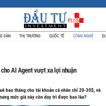
G SẢN
THỊ TRƯỜNG
QUỐC TẾ
CÔNG NGHỆ
DU
í cho AI Agent vượt xa lợi nhuận
huê bao tháng cho tài khoản cá nhân chỉ 20-30$, và
hưng mức giá này còn duy trì được bao lâu?