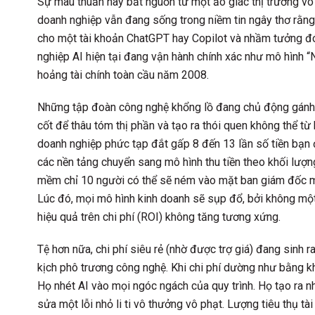
Sự mâu thuẫn này bắt nguồn từ một ảo giác thị trường vô 
doanh nghiệp vẫn đang sống trong niềm tin ngây thơ rằng
cho một tài khoản ChatGPT hay Copilot và nhầm tưởng đó 
nghiệp AI hiện tại đang vận hành chính xác như mô hình
hoảng tài chính toàn cầu năm 2008.
Những tập đoàn công nghệ khổng lồ đang chủ động gánh n
cốt để thâu tóm thị phần và tạo ra thói quen không thể từ 
doanh nghiệp phức tạp đắt gấp 8 đến 13 lần số tiền bạn đ
các nền tảng chuyển sang mô hình thu tiền theo khối lượn
mềm chỉ 10 người có thể sẽ ném vào mặt ban giám đốc mộ
Lúc đó, mọi mô hình kinh doanh sẽ sụp đổ, bởi không một
hiệu quả trên chi phí (ROI) không tăng tương xứng.
Tệ hơn nữa, chi phí siêu rẻ (nhờ được trợ giá) đang sinh 
kịch phô trương công nghệ. Khi chi phí dường như bằng kh
Họ nhét AI vào mọi ngóc ngách của quy trình. Họ tạo ra nh
sửa một lỗi nhỏ li ti vô thưởng vô phạt. Lượng tiêu thụ 