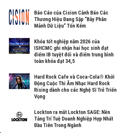
Báo Cáo của Cision Cảnh Báo Các
Thương Hiệu Đang Sập “Bẫy Phân
Mảnh Dữ Liệu” Tốn Kém
Khóa tốt nghiệp năm 2026 của
ISHCMC ghi nhận hai học sinh đạt
điểm IB tuyệt đối và điểm trung bình
toàn khóa đạt 34,5
Hard Rock Cafe và Coca-Cola® Khởi
Động Cuộc Thi Âm Nhạc Hard Rock
Rising dành cho các Nghệ Sĩ Trẻ Triển
Vọng
Lockton ra mắt Lockton SAGE: Nền
Tảng Trí Tuệ Doanh Nghiệp Hợp Nhất
Đầu Tiên Trong Ngành
m