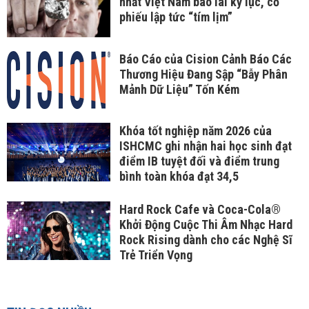
nhất Việt Nam báo lãi kỷ lục, cổ
phiếu lập tức “tím lịm”
Báo Cáo của Cision Cảnh Báo Các
Thương Hiệu Đang Sập “Bẫy Phân
Mảnh Dữ Liệu” Tốn Kém
Khóa tốt nghiệp năm 2026 của
ISHCMC ghi nhận hai học sinh đạt
điểm IB tuyệt đối và điểm trung
bình toàn khóa đạt 34,5
Hard Rock Cafe và Coca-Cola®
Khởi Động Cuộc Thi Âm Nhạc Hard
Rock Rising dành cho các Nghệ Sĩ
Trẻ Triển Vọng