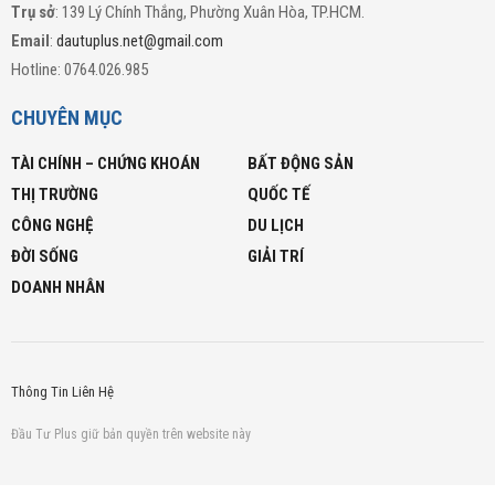
Trụ sở
: 139 Lý Chính Thắng, Phường Xuân Hòa, TP.HCM.
Email
:
dautuplus.net@gmail.com
Hotline: 0764.026.985
CHUYÊN MỤC
TÀI CHÍNH – CHỨNG KHOÁN
BẤT ĐỘNG SẢN
THỊ TRƯỜNG
QUỐC TẾ
CÔNG NGHỆ
DU LỊCH
ĐỜI SỐNG
GIẢI TRÍ
DOANH NHÂN
Thông Tin Liên Hệ
Đầu Tư Plus giữ bản quyền trên website này