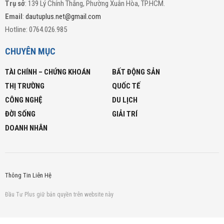
Trụ sở
: 139 Lý Chính Thắng, Phường Xuân Hòa, TP.HCM.
Email
:
dautuplus.net@gmail.com
Hotline: 0764.026.985
CHUYÊN MỤC
TÀI CHÍNH – CHỨNG KHOÁN
BẤT ĐỘNG SẢN
THỊ TRƯỜNG
QUỐC TẾ
CÔNG NGHỆ
DU LỊCH
ĐỜI SỐNG
GIẢI TRÍ
DOANH NHÂN
Thông Tin Liên Hệ
Đầu Tư Plus giữ bản quyền trên website này