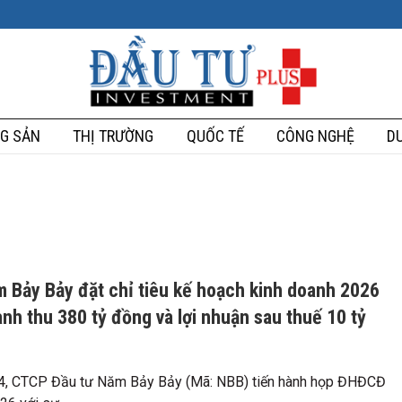
G SẢN
THỊ TRƯỜNG
QUỐC TẾ
CÔNG NGHỆ
DU
 Bảy Bảy đặt chỉ tiêu kế hoạch kinh doanh 2026
anh thu 380 tỷ đồng và lợi nhuận sau thuế 10 tỷ
4, CTCP Đầu tư Năm Bảy Bảy (Mã: NBB) tiến hành họp ĐHĐCĐ