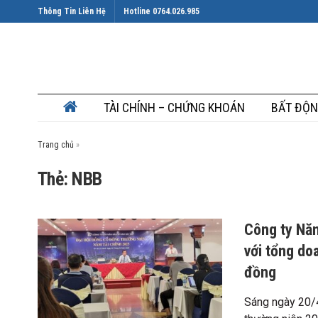
Thông Tin Liên Hệ
Hotline 0764.026.985
TÀI CHÍNH – CHỨNG KHOÁN
BẤT ĐỘN
Trang chủ
»
Thẻ: NBB
Công ty Năm
với tổng do
đồng
Sáng ngày 20/