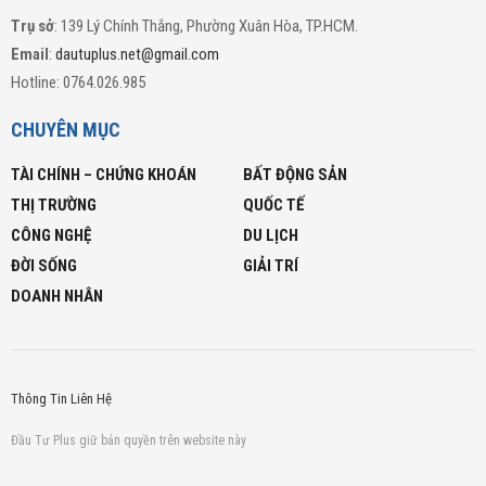
Trụ sở
: 139 Lý Chính Thắng, Phường Xuân Hòa, TP.HCM.
Email
:
dautuplus.net@gmail.com
Hotline: 0764.026.985
CHUYÊN MỤC
TÀI CHÍNH – CHỨNG KHOÁN
BẤT ĐỘNG SẢN
THỊ TRƯỜNG
QUỐC TẾ
CÔNG NGHỆ
DU LỊCH
ĐỜI SỐNG
GIẢI TRÍ
DOANH NHÂN
Thông Tin Liên Hệ
Đầu Tư Plus giữ bản quyền trên website này