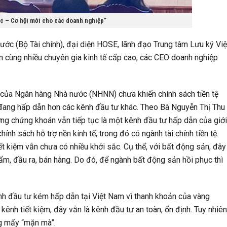
ục – Cơ hội mới cho các doanh nghiệp”
c (Bộ Tài chính), đại diện HOSE, lãnh đạo Trung tâm Lưu ký Việ
 cùng nhiều chuyên gia kinh tế cấp cao, các CEO doanh nghiệp
ền của Ngân hàng Nhà nước (NHNN) chưa khiến chính sách tiền tệ
đang hấp dẫn hơn các kênh đầu tư khác. Theo Bà Nguyễn Thị Thu
ng chứng khoán vẫn tiếp tục là một kênh đầu tư hấp dẫn của giới
hính sách hỗ trợ nền kinh tế, trong đó có ngành tài chính tiền tệ.
ết kiệm vẫn chưa có nhiều khởi sắc. Cụ thể, với bất động sản, đây
ẩm, đầu ra, bán hàng. Do đó, để ngành bất động sản hồi phục thì
ênh đầu tư kém hấp dẫn tại Việt Nam vì thanh khoản của vàng
kênh tiết kiệm, đây vẫn là kênh đầu tư an toàn, ổn định. Tuy nhiên
ng mấy “mặn mà”.