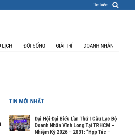
 LỊCH
ĐỜI SỐNG
GIẢI TRÍ
DOANH NHÂN
TIN MỚI NHẤT
Đại Hội Đại Biểu Lần Thứ I Câu Lạc Bộ
h
Doanh Nhân Vĩnh Long Tại TP.HCM –
Nhiệm Kỳ 2026 – 2031: “Hợp Tác –