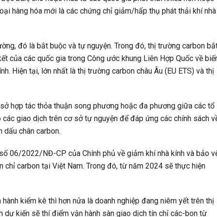
 loại hàng hóa mới là các chứng chỉ giảm/hấp thụ phát thải khí nhà
 trường, đó là bắt buộc và tự nguyện. Trong đó, thị trường carbon bắ
kết của các quốc gia trong Công ước khung Liên Hợp Quốc về biế
. Hiện tại, lớn nhất là thị trường carbon châu Âu (EU ETS) và thị
cơ sở hợp tác thỏa thuận song phương hoặc đa phương giữa các tổ
o các giao dịch trên cơ sở tự nguyện để đáp ứng các chính sách v
m dấu chân carbon.
 số 06/2022/NĐ-CP của Chính phủ về giảm khí nhà kính và bảo v
ín chỉ carbon tại Việt Nam. Trong đó, từ năm 2024 sẽ thực hiện
 hành kiểm kê thì hơn nửa là doanh nghiệp đang niêm yết trên thị
 dự kiến sẽ thí điểm vận hành sàn giao dịch tín chỉ các-bon từ