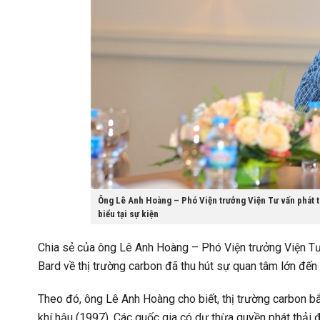
Ông Lê Anh Hoàng – Phó Viện trưởng Viện Tư vấn phát t
biểu tại sự kiện
Chia sẻ của ông Lê Anh Hoàng – Phó Viện trưởng Viện Tư
Bard về thị trường carbon đã thu hút sự quan tâm lớn đến
Theo đó, ông Lê Anh Hoàng cho biết, thị trường carbon b
khí hậu (1997). Các quốc gia có dư thừa quyền phát thải 