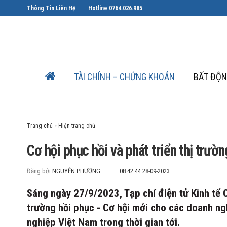
Thông Tin Liên Hệ
Hotline 0764.026.985
TÀI CHÍNH – CHỨNG KHOÁN
BẤT ĐỘN
Trang chủ
»
Cơ hội phục hồi và phát triển thị trư
Đăng bởi
NGUYỄN PHƯƠNG
08:42:44 28-09-2023
Sáng ngày 27/9/2023, Tạp chí điện tử Kinh tế
trường hồi phục - Cơ hội mới cho các doanh ng
nghiệp Việt Nam trong thời gian tới.