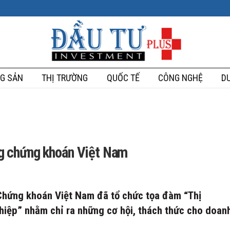
G SẢN
THỊ TRƯỜNG
QUỐC TẾ
CÔNG NGHỆ
DU
ờng chứng khoán Việt Nam
 Chứng khoán Việt Nam đã tổ chức tọa đàm “Thị
hiệp” nhằm chỉ ra những cơ hội, thách thức cho doan