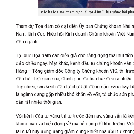
Các khách mời tham dự buổi tọa đàm “Thị trường hồi ph
Tham dự Tọa đàm có đại diện Ủy ban Chứng khoán Nhà nướ
Nam, lãnh đạo Hiệp hội Kinh doanh Chứng khoán Việt Nam
đầu ngành.
Tại buổi tọa đàm các diễn giả cho rằng động thái hút ti
đảo chiều ngay. Mặt khác, kênh đầu tư chứng khoán vẫn 
Hằng – Tổng giám đốc Công ty Chứng khoán VIG, thị trườ
đầu tư. Thời gian qua, Chính phủ đã liên tục đưa ra nhiều c
Tuy nhiên, các kênh đầu tư như bất động sản, vàng hay ti
là ngành đang gặp nhiều khó khăn về vốn, tổ chức sản ph
cần rất nhiều thời gian.
Với kênh đầu tư vàng thì từ trước đến nay, vàng vẫn là k
không cao và biến động về giá cả cũng rất khó lường. Với 
lãi suất huy động đang giảm cũng khiến nhà đầu tư khô