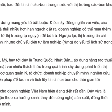
, trao đổi tín chỉ các-bon trong nước với thị trường các-bon kh
 dựng mang yếu tố bắt buộc. Điều này đồng nghĩa với việc, các
xả thải nhiều hơn hạn ngạch đặt ra, doanh nghiệp có thể mua thêm
từ thị trường tự nguyện để bù trừ. Ngược lại, thị trường tín chỉ
, nhưng chủ yếu đến từ lâm nghiệp (rừng) do yếu tố lịch sử tron
U, Mỹ, hay tới đây là Trung Quốc, Nhật Bản… áp dụng hàng rào thuế
 với nhiều thách thức trong quá trình xây dựng, phát triển thị
 cơ quan quản lý, tổ chức, doanh nghiệp chuyển mình, nghiên cứu,
 pháp để tạo ra và tích lũy tín chỉ carbon cho thời gian tới.
cho doanh nghiệp Việt Nam hiện đang đến rất gần. Đây vừa là
 cận theo xu hướng xanh, thay đổi công nghệ sản xuất; đồng thời
p mình.