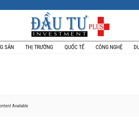
G SẢN
THỊ TRƯỜNG
QUỐC TẾ
CÔNG NGHỆ
DU
ntent Available