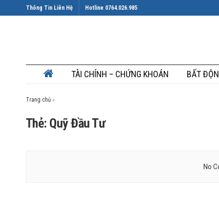
Thông Tin Liên Hệ
Hotline 0764.026.985
TÀI CHÍNH – CHỨNG KHOÁN
BẤT ĐỘN
Trang chủ
»
Thẻ: Quỹ Đầu Tư
No Co