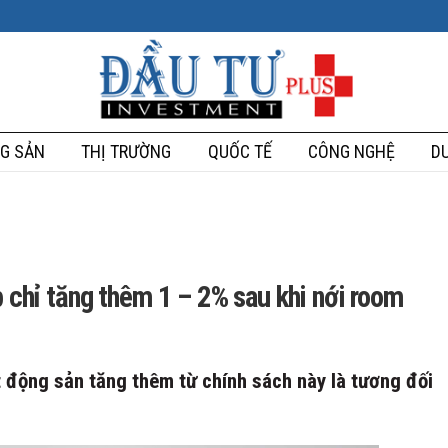
G SẢN
THỊ TRƯỜNG
QUỐC TẾ
CÔNG NGHỆ
DU
p chỉ tăng thêm 1 – 2% sau khi nới room
t động sản tăng thêm từ chính sách này là tương đối