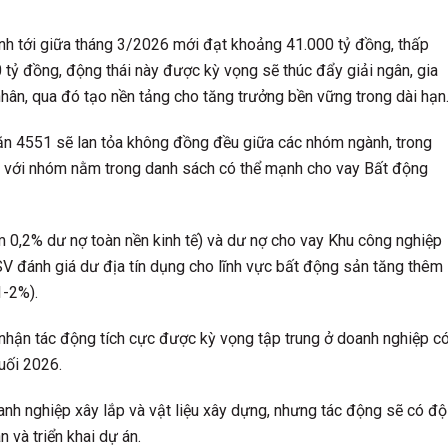
ính tới giữa tháng 3/2026 mới đạt khoảng 41.000 tỷ đồng, thấp
 tỷ đồng, động thái này được kỳ vọng sẽ thúc đẩy giải ngân, gia
hân, qua đó tạo nền tảng cho tăng trưởng bền vững trong dài hạn
ăn 4551 sẽ lan tỏa không đồng đều giữa các nhóm ngành, trong
i với nhóm nằm trong danh sách có thể mạnh cho vay Bất động
ếm 0,2% dư nợ toàn nền kinh tế) và dư nợ cho vay Khu công nghiệp
SV đánh giá dư địa tín dụng cho lĩnh vực bất động sản tăng thêm
1-2%).
nhận tác động tích cực được kỳ vọng tập trung ở doanh nghiệp c
cuối 2026.
nh nghiệp xây lắp và vật liệu xây dựng, nhưng tác động sẽ có độ
n và triển khai dự án.