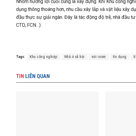
Nhóm hưởng lợi cuối cùng là xây dựng. Khi Khu công nghi
dụng thông thoáng hơn, nhu cầu xây lắp và vật liệu xây d
đầu thực sự giải ngân. Đây là tác động độ trễ, nhà đầu t
CTD, FCN…)
Tags:
Khu công nghiệp
Nhà ở xã hội
nới room
tín dụng
t
TIN
LIÊN QUAN