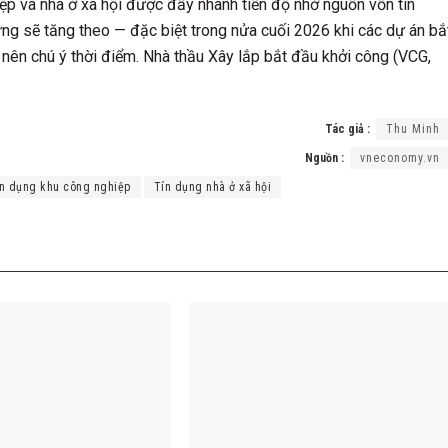
ệp và nhà ở xã hội được đẩy nhanh tiến độ nhờ nguồn vốn tín
ựng sẽ tăng theo — đặc biệt trong nửa cuối 2026 khi các dự án bắ
ư nên chú ý thời điểm. Nhà thầu Xây lắp bắt đầu khởi công (VCG,
Tác giả :
Thu Minh
Nguồn :
vneconomy.vn
ín dụng khu công nghiệp
Tín dụng nhà ở xã hội