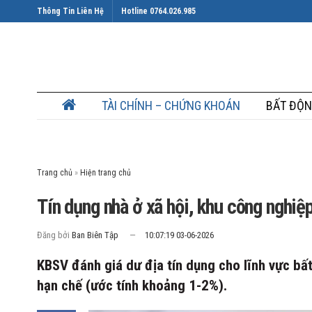
Thông Tin Liên Hệ
Hotline 0764.026.985
TÀI CHÍNH – CHỨNG KHOÁN
BẤT ĐỘN
Trang chủ
»
Tín dụng nhà ở xã hội, khu công nghiệ
Đăng bởi
Ban Biên Tập
10:07:19 03-06-2026
KBSV đánh giá dư địa tín dụng cho lĩnh vực bấ
hạn chế (ước tính khoảng 1-2%).