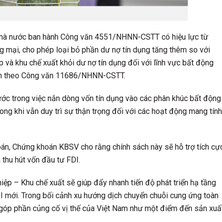
hà nước ban hành Công văn 4551/NHNN-CSTT có hiệu lực từ
mại, cho phép loại bỏ phần dư nợ tín dụng tăng thêm so với
p và khu chế xuất khỏi dư nợ tín dụng đối với lĩnh vực bất động
sản theo Công văn 11686/NHNN-CSTT.
ớc trong việc nắn dòng vốn tín dụng vào các phân khúc bất động
rong khi vẫn duy trì sự thận trọng đối với các hoạt động mang tính
hoán, Chứng khoán KBSV cho rằng chính sách này sẽ hỗ trợ tích cự
 thu hút vốn đầu tư FDI.
ệp – Khu chế xuất sẽ giúp đẩy nhanh tiến độ phát triển hạ tầng
I mới. Trong bối cảnh xu hướng dịch chuyển chuỗi cung ứng toàn
y góp phần củng cố vị thế của Việt Nam như một điểm đến sản xuấ