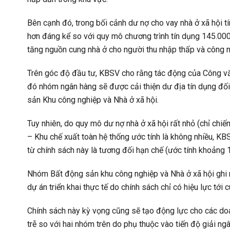
Bên cạnh đó, trong bối cảnh dư nợ cho vay nhà ở xã hội t
hơn đáng kể so với quy mô chương trình tín dụng 145.000
tăng nguồn cung nhà ở cho người thu nhập thấp và công n
Trên góc độ đầu tư, KBSV cho rằng tác động của Công v
đó nhóm ngân hàng sẽ được cải thiện dư địa tín dụng đố
sản Khu công nghiệp và Nhà ở xã hội.
Tuy nhiên, do quy mô dư nợ nhà ở xã hội rất nhỏ (chỉ chi
– Khu chế xuất toàn hệ thống ước tính là không nhiều, KB
từ chính sách này là tương đối hạn chế (ước tính khoảng 
Nhóm Bất động sản khu công nghiệp và Nhà ở xã hội ghi 
dự án triển khai thực tế do chính sách chỉ có hiệu lực tới 
Chính sách này kỳ vọng cũng sẽ tạo động lực cho các doa
trễ so với hai nhóm trên do phụ thuộc vào tiến độ giải ngâ