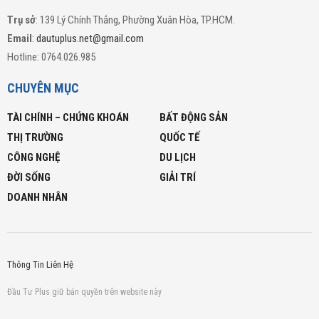
Trụ sở
: 139 Lý Chính Thắng, Phường Xuân Hòa, TP.HCM.
Email
:
dautuplus.net@gmail.com
Hotline: 0764.026.985
CHUYÊN MỤC
TÀI CHÍNH – CHỨNG KHOÁN
BẤT ĐỘNG SẢN
THỊ TRƯỜNG
QUỐC TẾ
CÔNG NGHỆ
DU LỊCH
ĐỜI SỐNG
GIẢI TRÍ
DOANH NHÂN
Thông Tin Liên Hệ
Đầu Tư Plus giữ bản quyền trên website này