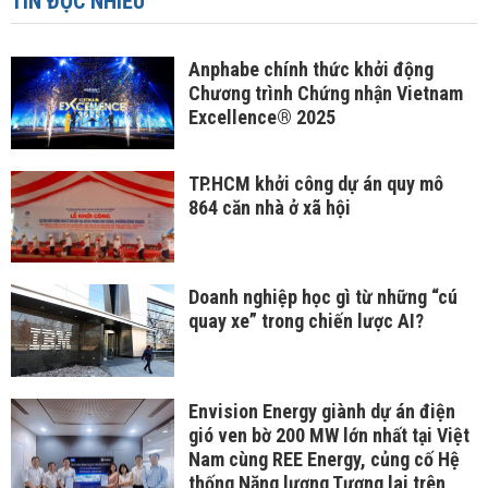
TIN ĐỌC NHIỀU
Anphabe chính thức khởi động
Chương trình Chứng nhận Vietnam
Excellence® 2025
TP.HCM khởi công dự án quy mô
864 căn nhà ở xã hội
Doanh nghiệp học gì từ những “cú
quay xe” trong chiến lược AI?
Envision Energy giành dự án điện
gió ven bờ 200 MW lớn nhất tại Việt
Nam cùng REE Energy, củng cố Hệ
thống Năng lượng Tương lai trên