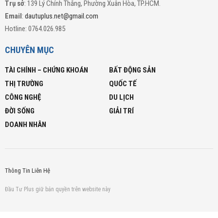
Trụ sở
: 139 Lý Chính Thắng, Phường Xuân Hòa, TP.HCM.
Email
:
dautuplus.net@gmail.com
Hotline: 0764.026.985
CHUYÊN MỤC
TÀI CHÍNH – CHỨNG KHOÁN
BẤT ĐỘNG SẢN
THỊ TRƯỜNG
QUỐC TẾ
CÔNG NGHỆ
DU LỊCH
ĐỜI SỐNG
GIẢI TRÍ
DOANH NHÂN
Thông Tin Liên Hệ
Đầu Tư Plus giữ bản quyền trên website này