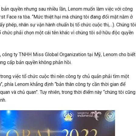
ề bản quyền nhưng sau nhiều lần, Lenom muốn làm việc với công
irst Face ra tòa. “Mức thiệt hại mà chúng tôi đang đối mặt nằm ở
y phép, nhân sự vận hành chuẩn bị tổ chức cuộc thi,…). Chúng tôi
ổ chức phải chọn một cái tên khác vì chúng tôi sở hữu độc quyền
i, công ty TNHH Miss Global Organization tại Mỹ, Lenom cho biết
cung cấp bản quyền không phản hồi.
 trong việc tổ chức cuộc thi nên công ty chủ quản phải tìm một
m”, phía Lenom khẳng định “bản thân công ty cần thời gian để
 quan và chủ quan”. Tuy nhiên, trong thời điểm này “chúng tôi cũng
nh.