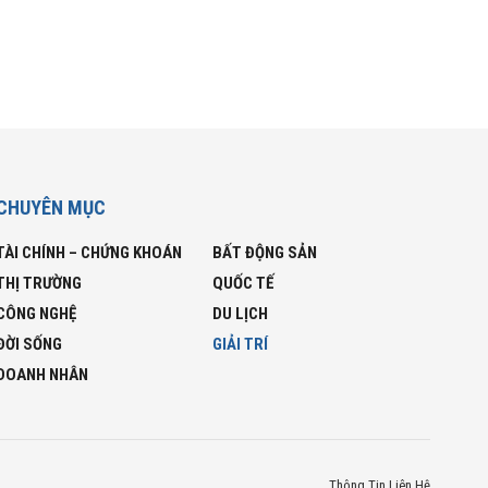
CHUYÊN MỤC
TÀI CHÍNH – CHỨNG KHOÁN
BẤT ĐỘNG SẢN
THỊ TRƯỜNG
QUỐC TẾ
CÔNG NGHỆ
DU LỊCH
ĐỜI SỐNG
GIẢI TRÍ
DOANH NHÂN
Thông Tin Liên Hệ