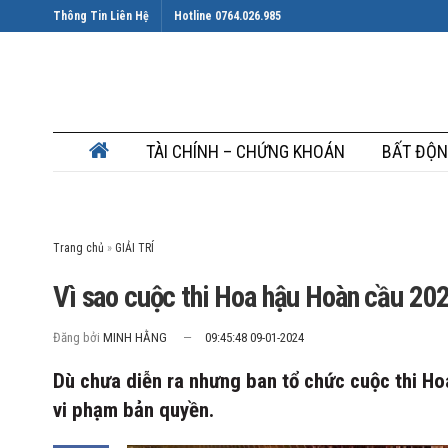
Thông Tin Liên Hệ
Hotline 0764.026.985
TÀI CHÍNH – CHỨNG KHOÁN
BẤT ĐỘN
Trang chủ
»
Vì sao cuộc thi Hoa hậu Hoàn cầu 202
Đăng bởi
MINH HẰNG
09:45:48 09-01-2024
Dù chưa diễn ra nhưng ban tổ chức cuộc thi Ho
vi phạm bản quyền.