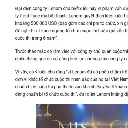
Đại diện công ty Lenom cho biết điều này vi phạm vấn đ
ty First Face mà bất thành, Lenom quyết định khởi kiện F
khoảng 500.000 USD (bao gồm các chi phí tổ chức, xin giấ
đề nghị First Face ngừng tổ chức cuộc thi hoặc giả vẫn t
cuộc thi trong 6 năm”.
Trước thắc mắc có làm việc với công ty chủ quản cuộc th
nhiều tháng qua dù cố gắng liên lạc nhưng phía công ty 
Vì vậy, có ý kiến cho rằng “vì Lenom đã có phần chậm trễ
đơn vị khác tổ chức cuộc thi nhan sắc của họ tại Việt Na
chuẩn bị vì cuộc thi phụ thuộc vào khá nhiều yếu tố khách
đang chuẩn bị tổ chức cuộc thi”, đại diện Lenom khẳng đị