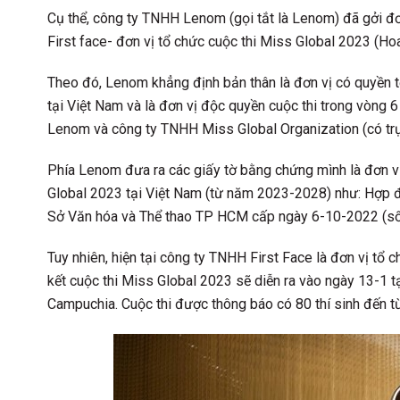
Cụ thể, công ty TNHH Lenom (gọi tắt là Lenom) đã gởi đ
First face- đơn vị tổ chức cuộc thi Miss Global 2023 (H
Theo đó, Lenom khẳng định bản thân là đơn vị có quyền 
tại Việt Nam và là đơn vị độc quyền cuộc thi trong vòng 
Lenom và công ty TNHH Miss Global Organization (có trụ
Phía Lenom đưa ra các giấy tờ bằng chứng mình là đơn 
Global 2023 tại Việt Nam (từ năm 2023-2028) như: Hợp đ
Sở Văn hóa và Thể thao TP HCM cấp ngày 6-10-2022 (
Tuy nhiên, hiện tại công ty TNHH First Face là đơn vị tổ
kết cuộc thi Miss Global 2023 sẽ diễn ra vào ngày 13-1 t
Campuchia. Cuộc thi được thông báo có 80 thí sinh đến từ 