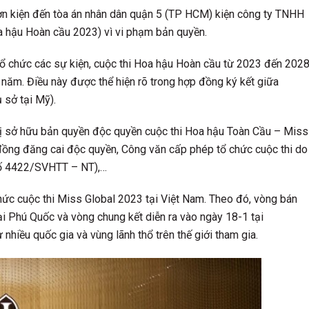
ơn kiện đến tòa án nhân dân quận 5 (TP HCM) kiện công ty TNHH
oa hậu Hoàn cầu 2023) vì vi phạm bản quyền.
tổ chức các sự kiện, cuộc thi Hoa hậu Hoàn cầu từ 2023 đến 202
6 năm. Điều này được thể hiện rõ trong hợp đồng ký kết giữa
 sở tại Mỹ).
vị sở hữu bản quyền độc quyền cuộc thi Hoa hậu Toàn Cầu – Miss
ồng đăng cai độc quyền, Công văn cấp phép tổ chức cuộc thi do
số 4422/SVHTT – NT),…
 chức cuộc thi Miss Global 2023 tại Việt Nam. Theo đó, vòng bán
ại Phú Quốc và vòng chung kết diễn ra vào ngày 18-1 tại
nhiều quốc gia và vùng lãnh thổ trên thế giới tham gia.