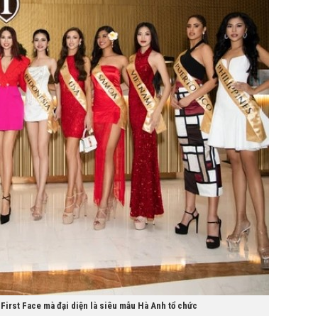
 First Face mà đại diện là siêu mẫu Hà Anh tổ chức