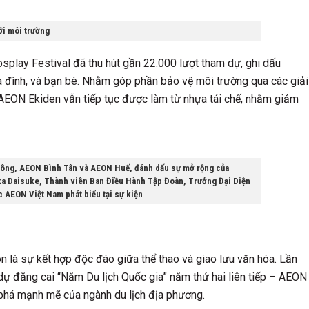
với môi trường
play Festival đã thu hút gần 22.000 lượt tham dự, ghi dấu
a đình, và bạn bè. Nhằm góp phần bảo vệ môi trường qua các giải
AEON Ekiden vẫn tiếp tục được làm từ nhựa tái chế, nhằm giảm
Đông, AEON Bình Tân và AEON Huế, đánh dấu sự mở rộng của
ka Daisuke, Thành viên Ban Điều Hành Tập Đoàn, Trưởng Đại Diện
 AEON Việt Nam phát biểu tại sự kiện
n là sự kết hợp độc đáo giữa thể thao và giao lưu văn hóa. Lần
 dự đăng cai “Năm Du lịch Quốc gia” năm thứ hai liên tiếp – AEON
 phá mạnh mẽ của ngành du lịch địa phương.