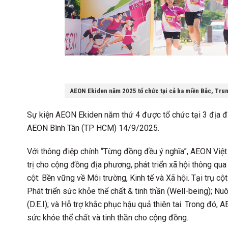
AEON Ekiden năm 2025 tổ chức tại cả ba miền Bắc, Tru
Sự kiện AEON Ekiden năm thứ 4 được tổ chức tại 3 địa
AEON Bình Tân (TP HCM) 14/9/2025.
Với thông điệp chính “Từng đồng đều ý nghĩa”, AEON Việt
trị cho cộng đồng địa phương, phát triển xã hội thông qua 
cột: Bền vững về Môi trường, Kinh tế và Xã hội. Tại trụ c
Phát triển sức khỏe thể chất & tinh thần (Well-being); N
(D.E.I); và Hỗ trợ khắc phục hậu quả thiên tai. Trong đó, 
sức khỏe thể chất và tinh thần cho cộng đồng.