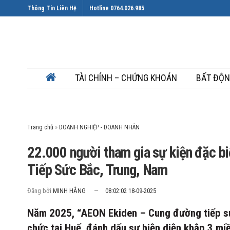
Thông Tin Liên Hệ
Hotline 0764.026.985
TÀI CHÍNH – CHỨNG KHOÁN
BẤT ĐỘN
Trang chủ
»
22.000 người tham gia sự kiện đặc 
Tiếp Sức Bắc, Trung, Nam
Đăng bởi
MINH HẰNG
08:02:02 18-09-2025
Năm 2025, “AEON Ekiden – Cung đường tiếp sức
chức tại Huế, đánh dấu sự hiện diện khắp 3 m