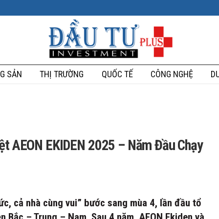
G SẢN
THỊ TRƯỜNG
QUỐC TẾ
CÔNG NGHỆ
DU
biệt AEON EKIDEN 2025 – Năm Đầu Chạy
, cả nhà cùng vui” bước sang mùa 4, lần đầu tổ
iền Bắc – Trung – Nam. Sau 4 năm, AEON Ekiden và