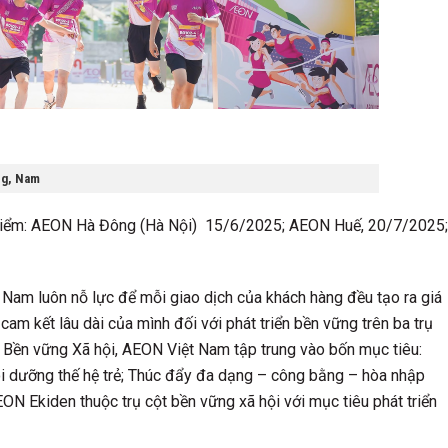
ng, Nam
 điểm: AEON Hà Đông (Hà Nội) 15/6/2025; AEON Huế, 20/7/2025;
 Nam luôn nỗ lực để mỗi giao dịch của khách hàng đều tạo ra giá
cam kết lâu dài của mình đối với phát triển bền vững trên ba trụ
ột Bền vững Xã hội, AEON Việt Nam tập trung vào bốn mục tiêu:
uôi dưỡng thế hệ trẻ; Thúc đẩy đa dạng – công bằng – hòa nhập
AEON Ekiden thuộc trụ cột bền vững xã hội với mục tiêu phát triển