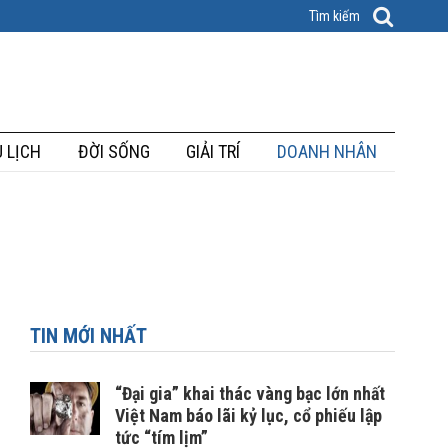
 LỊCH
ĐỜI SỐNG
GIẢI TRÍ
DOANH NHÂN
TIN MỚI NHẤT
“Đại gia” khai thác vàng bạc lớn nhất
Việt Nam báo lãi kỷ lục, cổ phiếu lập
tức “tím lịm”