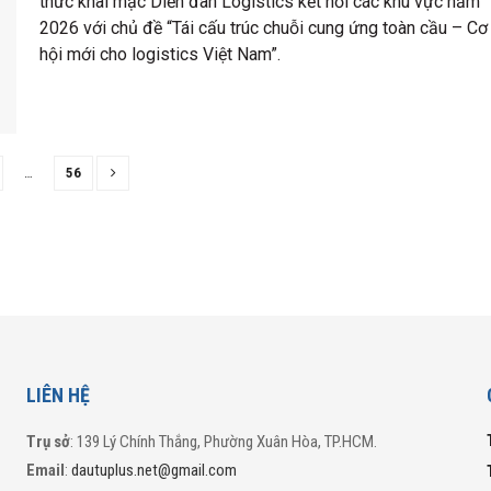
thức khai mạc Diễn đàn Logistics kết nối các khu vực năm
2026 với chủ đề “Tái cấu trúc chuỗi cung ứng toàn cầu – Cơ
hội mới cho logistics Việt Nam”.
…
56
LIÊN HỆ
Trụ sở
: 139 Lý Chính Thắng, Phường Xuân Hòa, TP.HCM.
Email
:
dautuplus.net@gmail.com