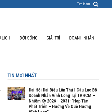
 LỊCH
ĐỜI SỐNG
GIẢI TRÍ
DOANH NHÂN
TIN MỚI NHẤT
–
Đại Hội Đại Biểu Lần Thứ I Câu Lạc Bộ
Doanh Nhân Vĩnh Long Tại TP.HCM –
Nhiệm Kỳ 2026 – 2031: “Hợp Tác –
Phát Triển – Hướng Về Quê Hương
Vĩnh Long”