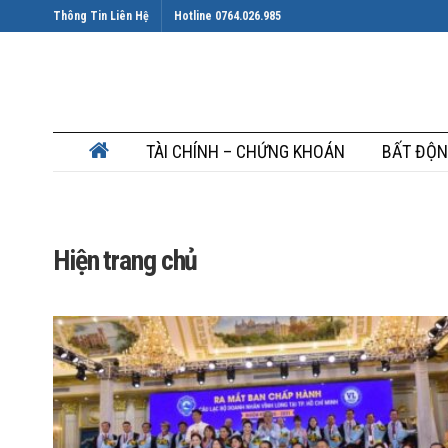
Thông Tin Liên Hệ
Hotline 0764.026.985
TÀI CHÍNH – CHỨNG KHOÁN
BẤT ĐỘN
Hiện trang chủ