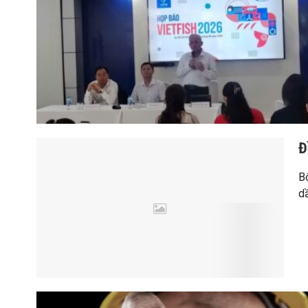
Đ
B
d