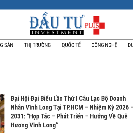
G SẢN
THỊ TRƯỜNG
QUỐC TẾ
CÔNG NGHỆ
DU
Đại Hội Đại Biểu Lần Thứ I Câu Lạc Bộ Doanh
Nhân Vĩnh Long Tại TP.HCM – Nhiệm Kỳ 2026 
2031: “Hợp Tác – Phát Triển – Hướng Về Quê
Hương Vĩnh Long”