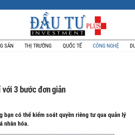
G SẢN
THỊ TRƯỜNG
QUỐC TẾ
CÔNG NGHỆ
DU
ỉ với 3 bước đơn giản
g bạn có thể kiểm soát quyền riêng tư qua quản lý
cá nhân hóa.