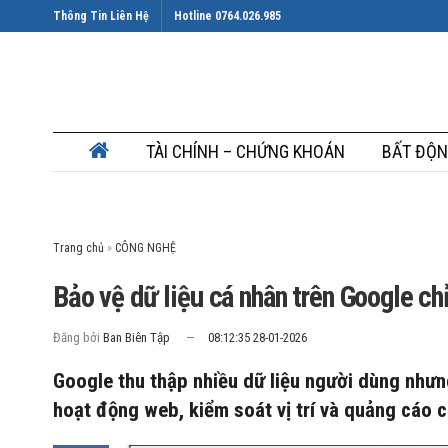
Thông Tin Liên Hệ
Hotline 0764.026.985
TÀI CHÍNH – CHỨNG KHOÁN
BẤT ĐỘN
Trang chủ
»
Bảo vệ dữ liệu cá nhân trên Google ch
Đăng bởi
Ban Biên Tập
08:12:35 28-01-2026
Google thu thập nhiều dữ liệu người dùng nhưn
hoạt động web, kiểm soát vị trí và quảng cáo 