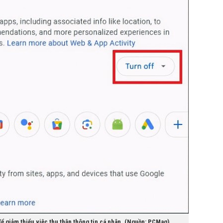
để giảm thiểu việc thu thập thông tin cá nhân. (Nguồn: PCMag)