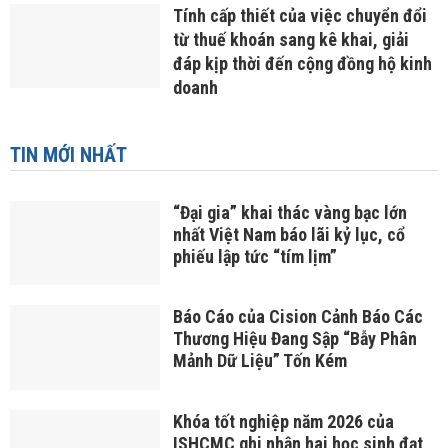
Tính cấp thiết của việc chuyển đổi
từ thuế khoán sang kê khai, giải
đáp kịp thời đến cộng đồng hộ kinh
doanh
TIN MỚI NHẤT
“Đại gia” khai thác vàng bạc lớn
nhất Việt Nam báo lãi kỷ lục, cổ
phiếu lập tức “tím lịm”
Báo Cáo của Cision Cảnh Báo Các
Thương Hiệu Đang Sập “Bẫy Phân
Mảnh Dữ Liệu” Tốn Kém
Khóa tốt nghiệp năm 2026 của
ISHCMC ghi nhận hai học sinh đạt