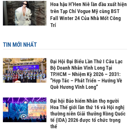
Hoa hậu H’H­­­­en Niê lần đầu xuất hiện
trên Tạp Chí Vogue Mỹ cùng BST
Fall Winter 24 Của­­ Nhà Mốt Công
Trí
TIN MỚI NHẤT
Đại Hội Đại Biểu Lần Thứ I Câu Lạc
Bộ Doanh Nhân Vĩnh Long Tại
TP.HCM – Nhiệm Kỳ 2026 – 2031:
“Hợp Tác – Phát Triển – Hướng Về
Quê Hương Vĩnh Long”
Đại hội Bảo hiểm Nhân thọ người
Hoa Thế giới lần thứ 16 và Hội nghị
thường niên Giải thưởng Rồng Quốc
tế (IDA) 2026 được tổ chức trọng
thể