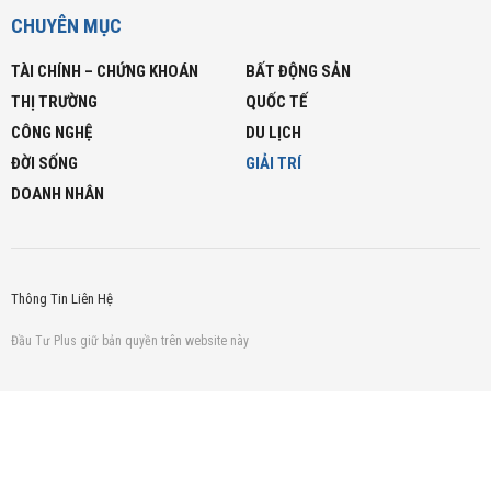
CHUYÊN MỤC
TÀI CHÍNH – CHỨNG KHOÁN
BẤT ĐỘNG SẢN
THỊ TRƯỜNG
QUỐC TẾ
CÔNG NGHỆ
DU LỊCH
ĐỜI SỐNG
GIẢI TRÍ
DOANH NHÂN
Thông Tin Liên Hệ
Đầu Tư Plus giữ bản quyền trên website này