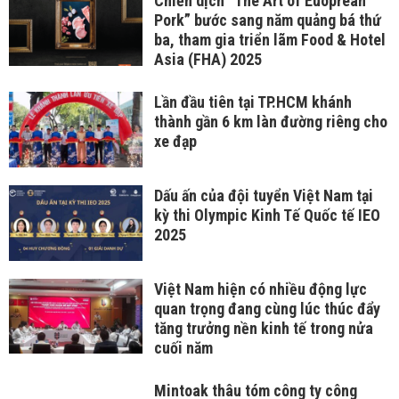
Chiến dịch “The Art of Euoprean
Pork” bước sang năm quảng bá thứ
ba, tham gia triển lãm Food & Hotel
Asia (FHA) 2025
Lần đầu tiên tại TP.HCM khánh
thành gần 6 km làn đường riêng cho
xe đạp
Dấu ấn của đội tuyển Việt Nam tại
kỳ thi Olympic Kinh Tế Quốc tế IEO
2025
Việt Nam hiện có nhiều động lực
quan trọng đang cùng lúc thúc đẩy
tăng trưởng nền kinh tế trong nửa
cuối năm
Mintoak thâu tóm công ty công