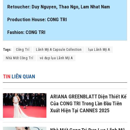
Retoucher: Duy Nguyen, Thao Ngo, Lam Nhat Nam
Production House: CONG TRI
Fashion: CONG TRI
Tags:
Công Trí
Lãnh Mỹ A Capsule Collection
lụa Lãnh Mỹ A
Nhà Mốt Công Trí
vẻ đẹp lụa Lãnh Mỹ A
TIN
LIÊN QUAN
ARIANA GREENBLATT Diện Thiết Kế
Của CONG TRI Trong Lần Đầu Tiên
Xuất Hiện Tại CANNES 2025