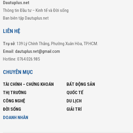
Dautuplus.net
Thông tin Đầu tư – Kinh tế và Đời sống
Ban biên tập Dautuplus.net
LIÊN HỆ
Trụ sở
: 139 Lý Chính Thắng, Phường Xuân Hòa, TP.HCM.
Email
:
dautuplus.net@gmail.com
Hotline: 0764.026.985
CHUYÊN MỤC
TÀI CHÍNH – CHỨNG KHOÁN
BẤT ĐỘNG SẢN
THỊ TRƯỜNG
QUỐC TẾ
CÔNG NGHỆ
DU LỊCH
ĐỜI SỐNG
GIẢI TRÍ
DOANH NHÂN