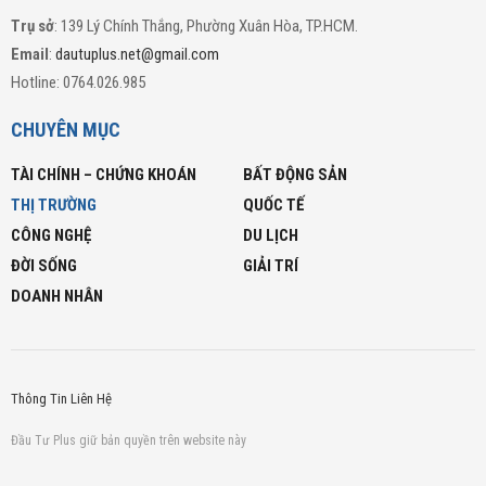
Trụ sở
: 139 Lý Chính Thắng, Phường Xuân Hòa, TP.HCM.
Email
:
dautuplus.net@gmail.com
Hotline: 0764.026.985
CHUYÊN MỤC
TÀI CHÍNH – CHỨNG KHOÁN
BẤT ĐỘNG SẢN
THỊ TRƯỜNG
QUỐC TẾ
CÔNG NGHỆ
DU LỊCH
ĐỜI SỐNG
GIẢI TRÍ
DOANH NHÂN
Thông Tin Liên Hệ
Đầu Tư Plus giữ bản quyền trên website này