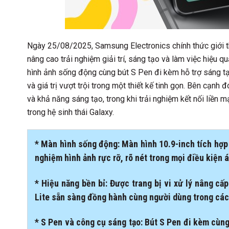
Ngày 25/08/2025, Samsung Electronics chính thức giới t
nâng cao trải nghiệm giải trí, sáng tạo và làm việc hiệu 
hình ảnh sống động cùng bút S Pen đi kèm hỗ trợ sáng tạ
và giá trị vượt trội trong một thiết kế tinh gọn. Bên cạn
và khả năng sáng tạo, trong khi trải nghiệm kết nối liền
trong hệ sinh thái Galaxy.
* Màn hình sống động: Màn hình 10.9-inch tích hợp 
nghiệm hình ảnh rực rỡ, rõ nét trong mọi điều kiện á
* Hiệu năng bền bỉ: Được trang bị vi xử lý nâng c
Lite sẵn sàng đồng hành cùng người dùng trong các p
* S Pen và công cụ sáng tạo: Bút S Pen đi kèm cùng