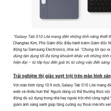
“Galaxy Tab S10 Lite mang đến những tính năng thiết t
Changtae Kim, Phó Giám đốc điều hành kiêm Giám đốc Ngh
động tại Samsung Electronics, chia sẻ.
“Chúng tôi tạo ra
dùng tận dụng tối đa từng khoảnh khắc với những tính n
hiện đại – từ lớp học đến giải trí, từ công việc đến sáng 
Trải nghiệm thị giác vượt trội trên màn hình s
Với màn hình rộng 10.9 inch, Galaxy Tab S10 Lite mang đến
web và nhiều hơn thế. Người dùng có thể thưởng thức nội 
động dù sử dụng trong nhà hay ngoài trời nhờ công nghệ 
giảm ánh sáng xanh giúp tăng cường sự thoải mái khi xem 