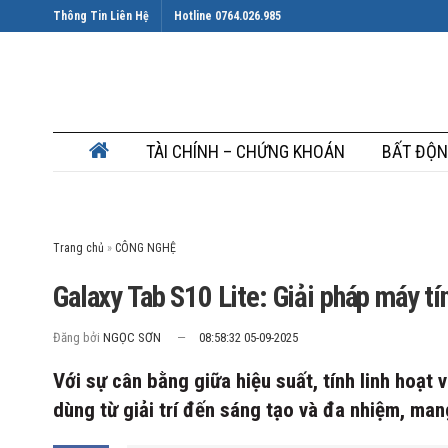
Thông Tin Liên Hệ
Hotline 0764.026.985
TÀI CHÍNH – CHỨNG KHOÁN
BẤT ĐỘN
Trang chủ
»
Galaxy Tab S10 Lite: Giải pháp máy tí
Đăng bởi
NGỌC SƠN
08:58:32 05-09-2025
Với sự cân bằng giữa hiệu suất, tính linh hoạt 
dùng từ giải trí đến sáng tạo và đa nhiệm, man