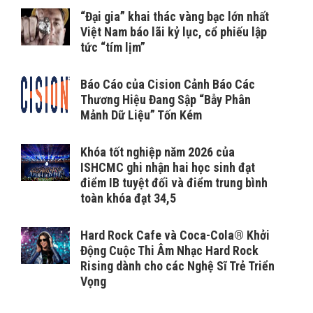
“Đại gia” khai thác vàng bạc lớn nhất
Việt Nam báo lãi kỷ lục, cổ phiếu lập
tức “tím lịm”
Báo Cáo của Cision Cảnh Báo Các
Thương Hiệu Đang Sập “Bẫy Phân
Mảnh Dữ Liệu” Tốn Kém
Khóa tốt nghiệp năm 2026 của
ISHCMC ghi nhận hai học sinh đạt
điểm IB tuyệt đối và điểm trung bình
toàn khóa đạt 34,5
Hard Rock Cafe và Coca-Cola® Khởi
Động Cuộc Thi Âm Nhạc Hard Rock
Rising dành cho các Nghệ Sĩ Trẻ Triển
Vọng