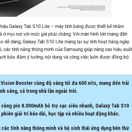
hiệu Galaxy Tab S10 Lite – máy tính bảng được thiết kế nhằm
quả ở mọi nơi với mức giá phải chăng. Với màn hình lớn mang đến
o dễ dàng, Galaxy Tab S10 Lite mang lại sự linh hoạt hằng ngày
h đó, các tính năng thông minh của Samsung giúp nâng cao hiệu suất
 mạch bảo đảm ý tưởng, nội dung và công việc luôn được đồng bộ
Vision Booster cùng độ sáng tối đa 600 nits, mang đến trải
nh sáng, cả trong nhà lẫn ngoài trời.
ấp cùng pin 8.000mAh hỗ trợ sạc siêu nhanh, Galaxy Tab S10
hiên giải trí kéo dài, học tập và nhiều hoạt động khác.
 các tính năng thông minh và hệ sinh thái ứng dụng bên thứ